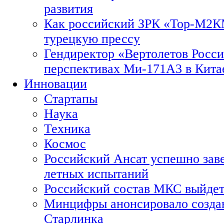
развития
Как российский ЗРК «Тор-М2
турецкую прессу
Гендиректор «Вертолетов Росси
перспективах Ми-171А3 в Кита
Инновации
Стартапы
Наука
Техника
Космос
Российский Ансат успешно зав
летных испытаний
Российский состав МКС выйдет
Минцифры анонсировало созда
Старлинка