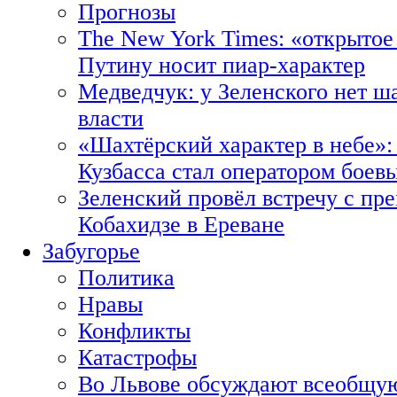
Прогнозы
The New York Times: «открытое
Путину носит пиар-характер
Медведчук: у Зеленского нет ш
власти
«Шахтёрский характер в небе»:
Кузбасса стал оператором боев
Зеленский провёл встречу с пр
Кобахидзе в Ереване
Забугорье
Политика
Нравы
Конфликты
Катастрофы
Во Львове обсуждают всеобщую