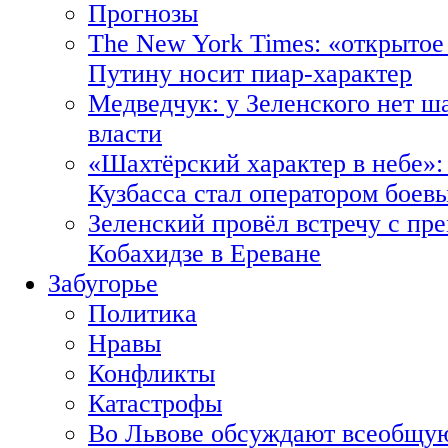
Прогнозы
The New York Times: «открытое
Путину носит пиар-характер
Медведчук: у Зеленского нет ш
власти
«Шахтёрский характер в небе»:
Кузбасса стал оператором боев
Зеленский провёл встречу с пр
Кобахидзе в Ереване
Забугорье
Политика
Нравы
Конфликты
Катастрофы
Во Львове обсуждают всеобщую