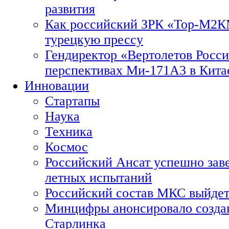
развития
Как российский ЗРК «Тор-М2
турецкую прессу
Гендиректор «Вертолетов Росси
перспективах Ми-171А3 в Кита
Инновации
Стартапы
Наука
Техника
Космос
Российский Ансат успешно зав
летных испытаний
Российский состав МКС выйдет
Минцифры анонсировало созда
Старлинка