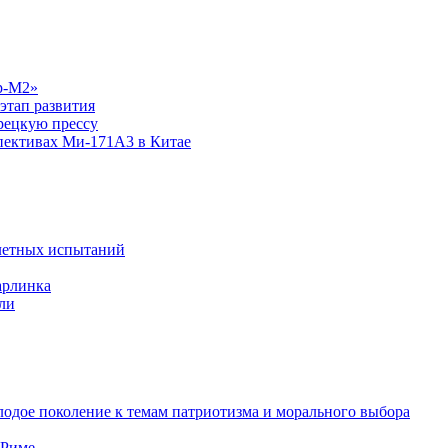
р-М2»
этап развития
рецкую прессу
спективах Ми-171А3 в Китае
летных испытаний
арлинка
ли
одое поколение к темам патриотизма и морального выбора
 Риме