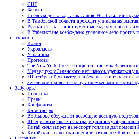
СНГ
Балканы
Превосходство кода: как Atomic Heart стал инструм
В Тамбовской области проходит уникальная выстав
Русский язык — инструмент межкультурного взаимо
В Узбекистане возбуждено уголовное дело против 
Украина
Война
Укровласть
Украинцы
Прогнозы
The New York Times: «открытое письмо» Зеленского
Медведчук: у Зеленского нет шансов удержаться у в
«Шахтёрский характер в небе»: как второкурсник и
Зеленский провёл встречу с премьер-министром Гр
Забугорье
Политика
Нравы
Конфликты
Катастрофы
Во Львове обсуждают всеобщую военную подготов
Швеция возвращается к традиционному обучению: 
Китай снял запрет на экспорт топлива для помощи 
Китайские аналитики оценили заявление Лаврова о
Силовики