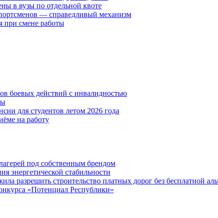
ены в вузы по отдельной квоте
спортсменов — справедливый механизм
я при смене работы
нов боевых действий с инвалидностью
ты
сии для студентов летом 2026 года
иёме на работу
х лагерей под собственным брендом
ния энергетической стабильности
ла разрешить строительство платных дорог без бесплатной ал
онкурса «Потенциал Республики»