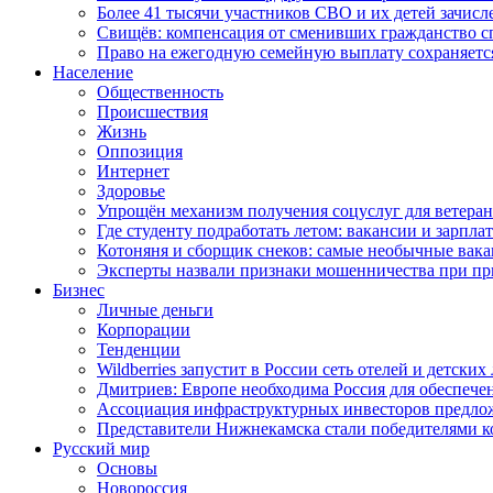
Более 41 тысячи участников СВО и их детей зачисл
Свищёв: компенсация от сменивших гражданство 
Право на ежегодную семейную выплату сохраняетс
Население
Общественность
Происшествия
Жизнь
Оппозиция
Интернет
Здоровье
Упрощён механизм получения соцуслуг для ветера
Где студенту подработать летом: вакансии и зарпла
Котоняня и сборщик снеков: самые необычные вакан
Эксперты назвали признаки мошенничества при пр
Бизнес
Личные деньги
Корпорации
Тенденции
Wildberries запустит в России сеть отелей и детски
Дмитриев: Европе необходима Россия для обеспече
Ассоциация инфраструктурных инвесторов предложи
Представители Нижнекамска стали победителями к
Русский мир
Основы
Новороссия