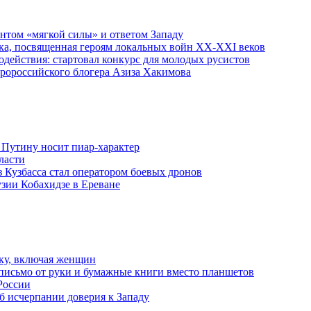
ентом «мягкой силы» и ответом Западу
ка, посвященная героям локальных войн XX-XXI веков
действия: стартовал конкурс для молодых русистов
пророссийского блогера Азиза Хакимова
 Путину носит пиар-характер
ласти
з Кузбасса стал оператором боевых дронов
узии Кобахидзе в Ереване
ку, включая женщин
письмо от руки и бумажные книги вместо планшетов
России
б исчерпании доверия к Западу