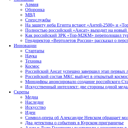
Армия
Оборонка
МВД
Спецслужбы
На защиту неба Египта встают «Антей-2500» и «То
Полностью российский «Ансат» выходит на новый 
Как российский ЗРК «Тор-М2КМ» переполошил ту
Гендиректор «Вертолетов России» рассказал о пер
Инновации
Стартапы
Наука
Техника
Космос
Российский Ансат успешно завершил этап первых 
Российский состав МКС выйдет в открытый космос
Минцифры анонсировало создание российского Ст
Искусственный интеллект: две стороны одной меда
Скрепы
Медиа
Наследие
Искусство
Идеи
Символ-опера об Александре Невском обращает мол
Два детектива о событиях в Курском приграничье
Адам и Дали Гуцериевы выступили с концертами в