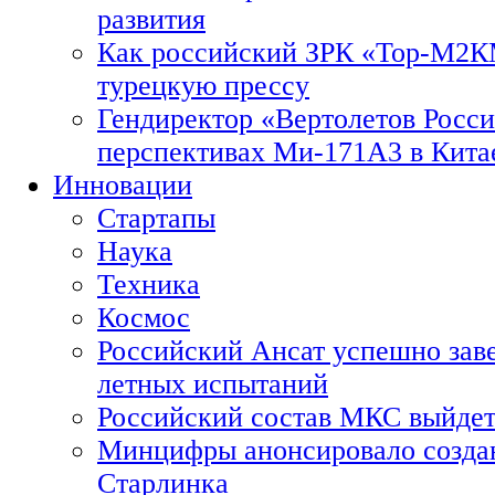
развития
Как российский ЗРК «Тор-М2
турецкую прессу
Гендиректор «Вертолетов Росси
перспективах Ми-171А3 в Кита
Инновации
Стартапы
Наука
Техника
Космос
Российский Ансат успешно зав
летных испытаний
Российский состав МКС выйдет
Минцифры анонсировало созда
Старлинка