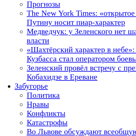
Прогнозы
The New York Times: «открытое
Путину носит пиар-характер
Медведчук: у Зеленского нет ш
власти
«Шахтёрский характер в небе»:
Кузбасса стал оператором боев
Зеленский провёл встречу с пр
Кобахидзе в Ереване
Забугорье
Политика
Нравы
Конфликты
Катастрофы
Во Львове обсуждают всеобщую