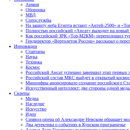
Армия
Оборонка
МВД
Спецслужбы
На защиту неба Египта встают «Антей-2500» и «То
Полностью российский «Ансат» выходит на новый 
Как российский ЗРК «Тор-М2КМ» переполошил ту
Гендиректор «Вертолетов России» рассказал о пер
Инновации
Стартапы
Наука
Техника
Космос
Российский Ансат успешно завершил этап первых 
Российский состав МКС выйдет в открытый космос
Минцифры анонсировало создание российского Ст
Искусственный интеллект: две стороны одной меда
Скрепы
Медиа
Наследие
Искусство
Идеи
Символ-опера об Александре Невском обращает мол
Два детектива о событиях в Курском приграничье
Адам и Дали Гуцериевы выступили с концертами в