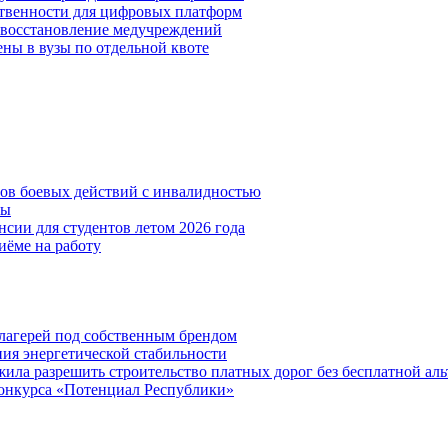
ственности для цифровых платформ
и восстановление медучреждений
ены в вузы по отдельной квоте
нов боевых действий с инвалидностью
ты
сии для студентов летом 2026 года
иёме на работу
х лагерей под собственным брендом
ния энергетической стабильности
ла разрешить строительство платных дорог без бесплатной ал
онкурса «Потенциал Республики»