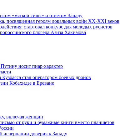
ентом «мягкой силы» и ответом Западу
ка, посвященная героям локальных войн XX-XXI веков
действия: стартовал конкурс для молодых русистов
пророссийского блогера Азиза Хакимова
 Путину носит пиар-характер
ласти
з Кузбасса стал оператором боевых дронов
узии Кобахидзе в Ереване
ку, включая женщин
письмо от руки и бумажные книги вместо планшетов
России
б исчерпании доверия к Западу