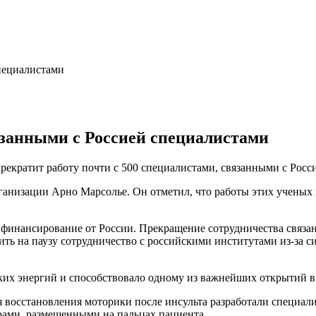
язанными с Россией специалистами
екратит работу почти с 500 специалистами, связанными с Росси
анизации Арно Марсолье. Он отметил, что работы этих ученых 
 финансирование от России. Прекращение сотрудничества связан
ить на паузу сотрудничество с российскими институтами из-за 
х энергий и способствовало одному из важнейших открытий в ф
 восстановления моторики после инсульта разработали специал
рами, размещенными на пальцах пациента.