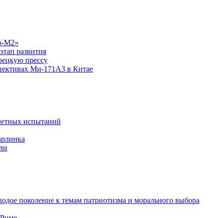
р-М2»
этап развития
рецкую прессу
спективах Ми-171А3 в Китае
летных испытаний
арлинка
ли
одое поколение к темам патриотизма и морального выбора
 Риме