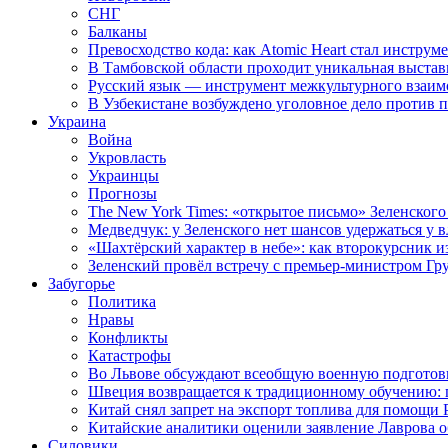
СНГ
Балканы
Превосходство кода: как Atomic Heart стал инструм
В Тамбовской области проходит уникальная выстав
Русский язык — инструмент межкультурного взаимо
В Узбекистане возбуждено уголовное дело против 
Украина
Война
Укровласть
Украинцы
Прогнозы
The New York Times: «открытое письмо» Зеленского
Медведчук: у Зеленского нет шансов удержаться у в
«Шахтёрский характер в небе»: как второкурсник и
Зеленский провёл встречу с премьер-министром Гр
Забугорье
Политика
Нравы
Конфликты
Катастрофы
Во Львове обсуждают всеобщую военную подготов
Швеция возвращается к традиционному обучению: 
Китай снял запрет на экспорт топлива для помощи 
Китайские аналитики оценили заявление Лаврова о
Силовики