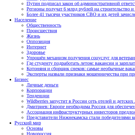
Путин подписал закон об административной ответ
Регионы получат 6 млрд рублей на строительство 
Более 41 тысячи участников СВО и их детей зачисл
Население
Общественность
Происшествия
Жизнь
Оппозиция
Интернет
Здоровье
Упрощён механизм получения соцуслуг для ветера
Где студенту подработать летом: вакансии и зарпла
Котоняня и сборщик снеков: самые необычные вакан
Эксперты назвали признаки мошенничества при пр
Бизнес
Личные деньги
Корпорации
Тенденции
Wildberries запустит в России сеть отелей и детски
Дмитриев: Европе необходима Россия для обеспече
Ассоциация инфраструктурных инвесторов предложи
Представители Нижнекамска стали победителями к
Русский мир
Основы
Новороссия