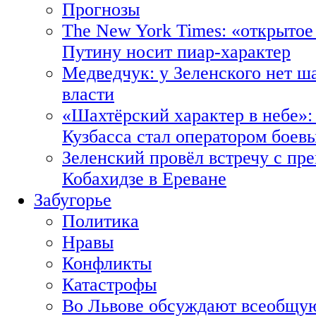
Прогнозы
The New York Times: «открытое
Путину носит пиар-характер
Медведчук: у Зеленского нет ш
власти
«Шахтёрский характер в небе»:
Кузбасса стал оператором боев
Зеленский провёл встречу с пр
Кобахидзе в Ереване
Забугорье
Политика
Нравы
Конфликты
Катастрофы
Во Львове обсуждают всеобщую