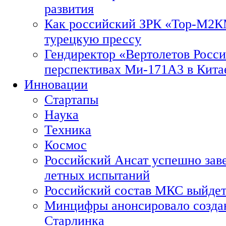
развития
Как российский ЗРК «Тор-М2
турецкую прессу
Гендиректор «Вертолетов Росси
перспективах Ми-171А3 в Кита
Инновации
Стартапы
Наука
Техника
Космос
Российский Ансат успешно зав
летных испытаний
Российский состав МКС выйдет
Минцифры анонсировало созда
Старлинка