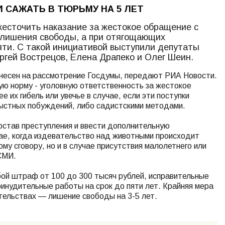
САЖАТЬ В ТЮРЬМУ НА 5 ЛЕТ
есточить наказание за жестокое обращение с
 лишения свободы, а при отягощающих
яти. С такой инициативой выступили депутаты
гей Вострецов, Елена Драпеко и Олег Шеин.
несен на рассмотрение Госдумы, передают РИА Новости.
ю норму - уголовную ответственность за жестокое
 их гибель или увечье в случае, если эти поступки
рыстных побуждений, либо садистскими методами.
остав преступления и ввести дополнительную
чае, когда издевательство над животными происходит
ому сговору, но и в случае присутствия малолетнего или
СМИ.
бой штраф от 100 до 300 тысяч рублей, исправительные
ринудительные работы на срок до пяти лет. Крайняя мера
тельствах — лишение свободы на 3-5 лет.