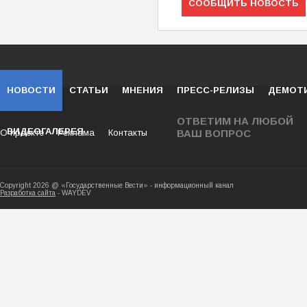
СООБЩИТЬ НОВОСТЬ
НОВОСТИ
СТАТЬИ
МНЕНИЯ
ПРЕСС-РЕЛИЗЫ
ДЕМОТ
ОТВЕТИМ НА ЛЮБОЙ
ВИДЕОГАЛЕРЕЯ
О проекте
Реклама
Контакты
ВАШ ВОПРОС
Copyright 2026 @ «Государственные Вести» - ин
Разработка сайта
- WAYDEV