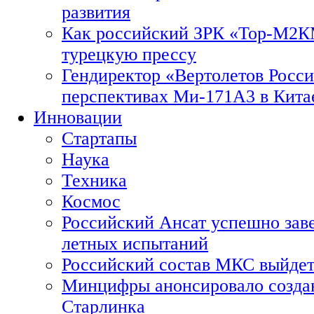
развития
Как российский ЗРК «Тор-М2
турецкую прессу
Гендиректор «Вертолетов Росси
перспективах Ми-171А3 в Кита
Инновации
Стартапы
Наука
Техника
Космос
Российский Ансат успешно зав
летных испытаний
Российский состав МКС выйдет
Минцифры анонсировало созда
Старлинка