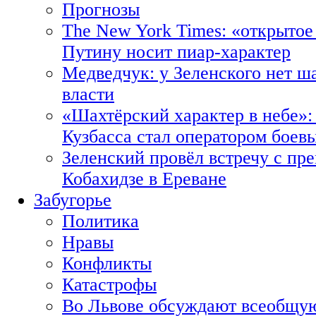
Прогнозы
The New York Times: «открытое
Путину носит пиар-характер
Медведчук: у Зеленского нет ш
власти
«Шахтёрский характер в небе»:
Кузбасса стал оператором боев
Зеленский провёл встречу с пр
Кобахидзе в Ереване
Забугорье
Политика
Нравы
Конфликты
Катастрофы
Во Львове обсуждают всеобщую