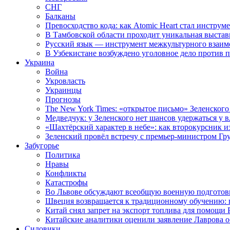
СНГ
Балканы
Превосходство кода: как Atomic Heart стал инструм
В Тамбовской области проходит уникальная выстав
Русский язык — инструмент межкультурного взаимо
В Узбекистане возбуждено уголовное дело против 
Украина
Война
Укровласть
Украинцы
Прогнозы
The New York Times: «открытое письмо» Зеленского
Медведчук: у Зеленского нет шансов удержаться у в
«Шахтёрский характер в небе»: как второкурсник и
Зеленский провёл встречу с премьер-министром Гр
Забугорье
Политика
Нравы
Конфликты
Катастрофы
Во Львове обсуждают всеобщую военную подготов
Швеция возвращается к традиционному обучению: 
Китай снял запрет на экспорт топлива для помощи 
Китайские аналитики оценили заявление Лаврова о
Силовики