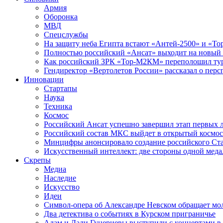
Армия
Оборонка
МВД
Спецслужбы
На защиту неба Египта встают «Антей-2500» и «То
Полностью российский «Ансат» выходит на новый 
Как российский ЗРК «Тор-М2КМ» переполошил ту
Гендиректор «Вертолетов России» рассказал о пер
Инновации
Стартапы
Наука
Техника
Космос
Российский Ансат успешно завершил этап первых 
Российский состав МКС выйдет в открытый космос
Минцифры анонсировало создание российского Ст
Искусственный интеллект: две стороны одной меда
Скрепы
Медиа
Наследие
Искусство
Идеи
Символ-опера об Александре Невском обращает мол
Два детектива о событиях в Курском приграничье
Адам и Дали Гуцериевы выступили с концертами в