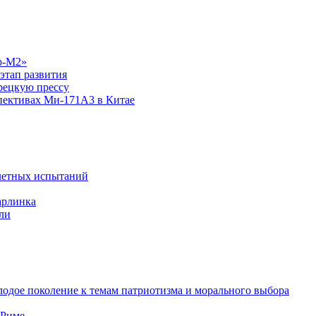
р-М2»
этап развития
рецкую прессу
спективах Ми-171А3 в Китае
летных испытаний
арлинка
ли
одое поколение к темам патриотизма и морального выбора
 Риме