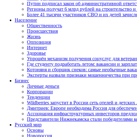
Путин подписал закон об административной ответ
Регионы получат 6 млрд рублей на строительство 
Более 41 тысячи участников СВО и их детей зачисл
Население
Общественность
Происшествия
Жизнь
Оппозиция
Интернет
Здоровье
Упрощён механизм получения соцуслуг для ветера
Где студенту подработать летом: вакансии и зарпла
Котоняня и сборщик снеков: самые необычные вакан
Эксперты назвали признаки мошенничества при пр
Бизнес
Личные деньги
Корпорации
Тенденции
Wildberries запустит в России сеть отелей и детски
Дмитриев: Европе необходима Россия для обеспече
Ассоциация инфраструктурных инвесторов предложи
Представители Нижнекамска стали победителями к
Русский мир
Основы
Новороссия