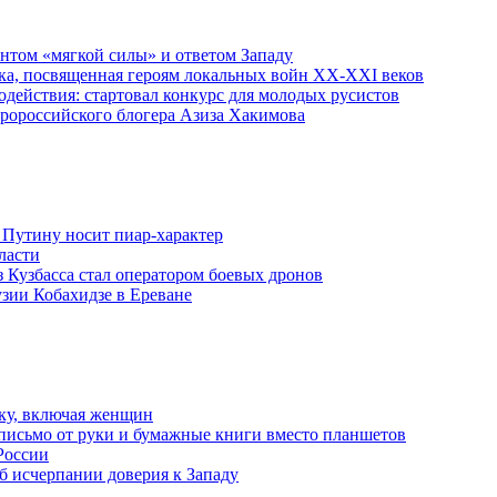
ентом «мягкой силы» и ответом Западу
ка, посвященная героям локальных войн XX-XXI веков
действия: стартовал конкурс для молодых русистов
пророссийского блогера Азиза Хакимова
 Путину носит пиар-характер
ласти
з Кузбасса стал оператором боевых дронов
узии Кобахидзе в Ереване
ку, включая женщин
письмо от руки и бумажные книги вместо планшетов
России
б исчерпании доверия к Западу