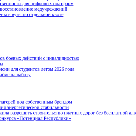
ственности для цифровых платформ
и восстановление медучреждений
ены в вузы по отдельной квоте
нов боевых действий с инвалидностью
ты
сии для студентов летом 2026 года
иёме на работу
х лагерей под собственным брендом
ния энергетической стабильности
ла разрешить строительство платных дорог без бесплатной ал
онкурса «Потенциал Республики»