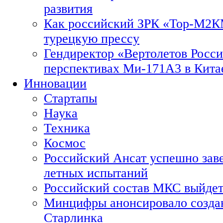
развития
Как российский ЗРК «Тор-М2
турецкую прессу
Гендиректор «Вертолетов Росси
перспективах Ми-171А3 в Кита
Инновации
Стартапы
Наука
Техника
Космос
Российский Ансат успешно зав
летных испытаний
Российский состав МКС выйдет
Минцифры анонсировало созда
Старлинка