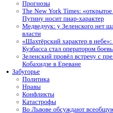
Прогнозы
The New York Times: «открытое
Путину носит пиар-характер
Медведчук: у Зеленского нет ш
власти
«Шахтёрский характер в небе»:
Кузбасса стал оператором боев
Зеленский провёл встречу с пр
Кобахидзе в Ереване
Забугорье
Политика
Нравы
Конфликты
Катастрофы
Во Львове обсуждают всеобщую