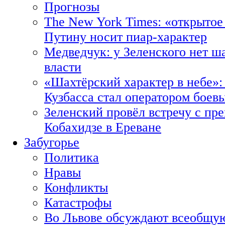
Прогнозы
The New York Times: «открытое
Путину носит пиар-характер
Медведчук: у Зеленского нет ш
власти
«Шахтёрский характер в небе»:
Кузбасса стал оператором боев
Зеленский провёл встречу с пр
Кобахидзе в Ереване
Забугорье
Политика
Нравы
Конфликты
Катастрофы
Во Львове обсуждают всеобщую