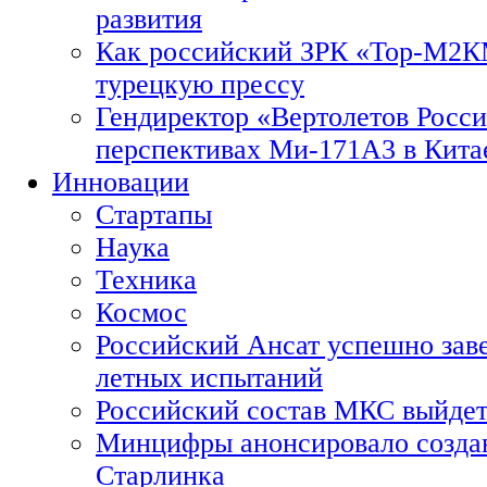
развития
Как российский ЗРК «Тор-М2
турецкую прессу
Гендиректор «Вертолетов Росси
перспективах Ми-171А3 в Кита
Инновации
Стартапы
Наука
Техника
Космос
Российский Ансат успешно зав
летных испытаний
Российский состав МКС выйдет
Минцифры анонсировало созда
Старлинка