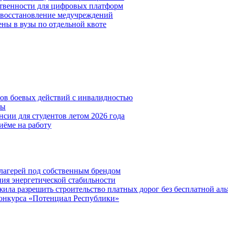
ственности для цифровых платформ
и восстановление медучреждений
ены в вузы по отдельной квоте
нов боевых действий с инвалидностью
ты
сии для студентов летом 2026 года
иёме на работу
х лагерей под собственным брендом
ния энергетической стабильности
ла разрешить строительство платных дорог без бесплатной ал
онкурса «Потенциал Республики»