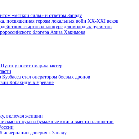
ентом «мягкой силы» и ответом Западу
ка, посвященная героям локальных войн XX-XXI веков
действия: стартовал конкурс для молодых русистов
пророссийского блогера Азиза Хакимова
 Путину носит пиар-характер
ласти
з Кузбасса стал оператором боевых дронов
узии Кобахидзе в Ереване
ку, включая женщин
письмо от руки и бумажные книги вместо планшетов
России
б исчерпании доверия к Западу