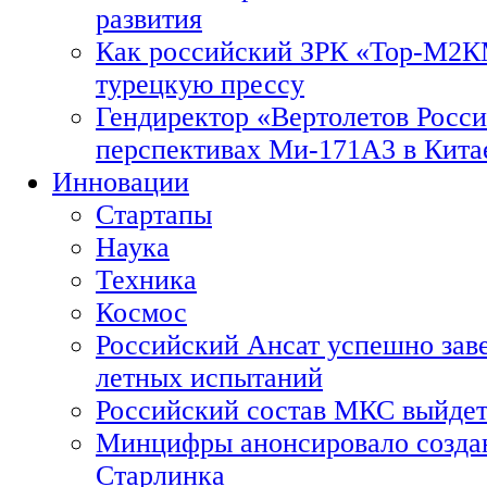
развития
Как российский ЗРК «Тор-М2
турецкую прессу
Гендиректор «Вертолетов Росси
перспективах Ми-171А3 в Кита
Инновации
Стартапы
Наука
Техника
Космос
Российский Ансат успешно зав
летных испытаний
Российский состав МКС выйдет
Минцифры анонсировало созда
Старлинка