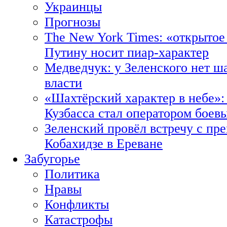
Украинцы
Прогнозы
The New York Times: «открытое
Путину носит пиар-характер
Медведчук: у Зеленского нет ш
власти
«Шахтёрский характер в небе»:
Кузбасса стал оператором боев
Зеленский провёл встречу с пр
Кобахидзе в Ереване
Забугорье
Политика
Нравы
Конфликты
Катастрофы