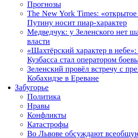
Прогнозы
The New York Times: «открытое
Путину носит пиар-характер
Медведчук: у Зеленского нет ш
власти
«Шахтёрский характер в небе»:
Кузбасса стал оператором боев
Зеленский провёл встречу с пр
Кобахидзе в Ереване
Забугорье
Политика
Нравы
Конфликты
Катастрофы
Во Львове обсуждают всеобщую