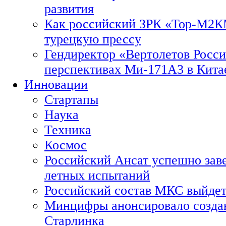
развития
Как российский ЗРК «Тор-М2
турецкую прессу
Гендиректор «Вертолетов Росси
перспективах Ми-171А3 в Кита
Инновации
Стартапы
Наука
Техника
Космос
Российский Ансат успешно зав
летных испытаний
Российский состав МКС выйдет
Минцифры анонсировало созда
Старлинка