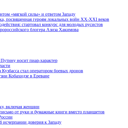
ентом «мягкой силы» и ответом Западу
ка, посвященная героям локальных войн XX-XXI веков
действия: стартовал конкурс для молодых русистов
пророссийского блогера Азиза Хакимова
 Путину носит пиар-характер
ласти
з Кузбасса стал оператором боевых дронов
узии Кобахидзе в Ереване
ку, включая женщин
письмо от руки и бумажные книги вместо планшетов
России
б исчерпании доверия к Западу