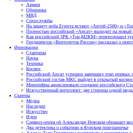
Армия
Оборонка
МВД
Спецслужбы
На защиту неба Египта встают «Антей-2500» и «То
Полностью российский «Ансат» выходит на новый 
Как российский ЗРК «Тор-М2КМ» переполошил ту
Гендиректор «Вертолетов России» рассказал о пер
Инновации
Стартапы
Наука
Техника
Космос
Российский Ансат успешно завершил этап первых 
Российский состав МКС выйдет в открытый космос
Минцифры анонсировало создание российского Ст
Искусственный интеллект: две стороны одной меда
Скрепы
Медиа
Наследие
Искусство
Идеи
Символ-опера об Александре Невском обращает мол
Два детектива о событиях в Курском приграничье
Адам и Дали Гуцериевы выступили с концертами в