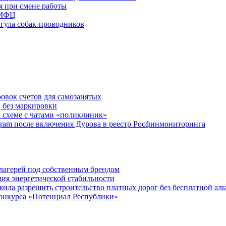
я при смене работы
 МФЦ
ыгула собак-проводников
овок счетов для самозанятых
 без маркировки
 схеме с чатами «поликлиник»
egram после включения Дурова в реестр Росфинмониторинга
х лагерей под собственным брендом
ния энергетической стабильности
ла разрешить строительство платных дорог без бесплатной ал
онкурса «Потенциал Республики»