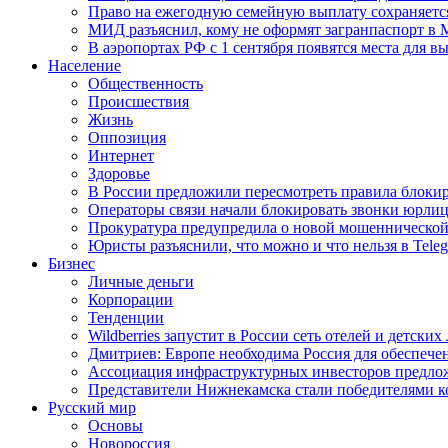
Право на ежегодную семейную выплату сохраняетс
МИД разъяснил, кому не оформят загранпаспорт в
В аэропортах РФ с 1 сентября появятся места для в
Население
Общественность
Происшествия
Жизнь
Оппозиция
Интернет
Здоровье
В России предложили пересмотреть правила блокир
Операторы связи начали блокировать звонки юрлиц
Прокуратура предупредила о новой мошеннической
Юристы разъяснили, что можно и что нельзя в Tel
Бизнес
Личные деньги
Корпорации
Тенденции
Wildberries запустит в России сеть отелей и детски
Дмитриев: Европе необходима Россия для обеспече
Ассоциация инфраструктурных инвесторов предложи
Представители Нижнекамска стали победителями к
Русский мир
Основы
Новороссия