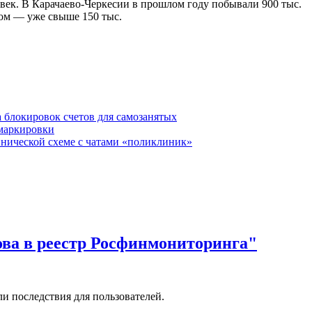
ловек. В Карачаево-Черкесии в прошлом году побывали 900 тыс.
том — уже свыше 150 тыс.
 блокировок счетов для самозанятых
 маркировки
нической схеме с чатами «поликлиник»
ова в реестр Росфинмониторинга"
и последствия для пользователей.