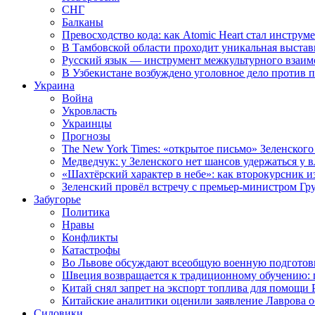
СНГ
Балканы
Превосходство кода: как Atomic Heart стал инструм
В Тамбовской области проходит уникальная выстав
Русский язык — инструмент межкультурного взаимо
В Узбекистане возбуждено уголовное дело против 
Украина
Война
Укровласть
Украинцы
Прогнозы
The New York Times: «открытое письмо» Зеленского
Медведчук: у Зеленского нет шансов удержаться у в
«Шахтёрский характер в небе»: как второкурсник и
Зеленский провёл встречу с премьер-министром Гр
Забугорье
Политика
Нравы
Конфликты
Катастрофы
Во Львове обсуждают всеобщую военную подготов
Швеция возвращается к традиционному обучению: 
Китай снял запрет на экспорт топлива для помощи 
Китайские аналитики оценили заявление Лаврова о
Силовики