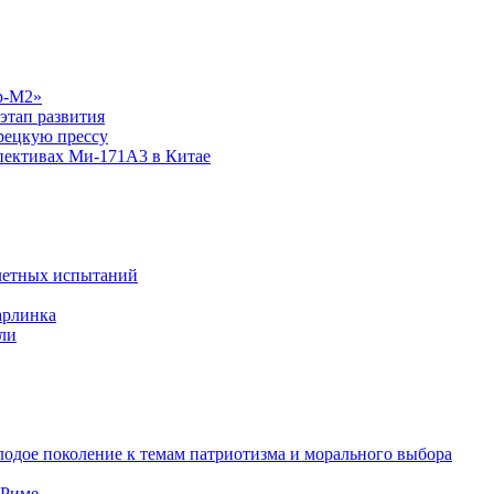
р-М2»
этап развития
рецкую прессу
спективах Ми-171А3 в Китае
летных испытаний
арлинка
ли
одое поколение к темам патриотизма и морального выбора
 Риме