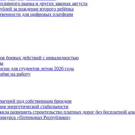
пливного рынка и других законах августа
рублей за рождение второго ребёнка
ственности для цифровых платформ
нов боевых действий с инвалидностью
ты
сии для студентов летом 2026 года
иёме на работу
х лагерей под собственным брендом
ния энергетической стабильности
ла разрешить строительство платных дорог без бесплатной ал
онкурса «Потенциал Республики»