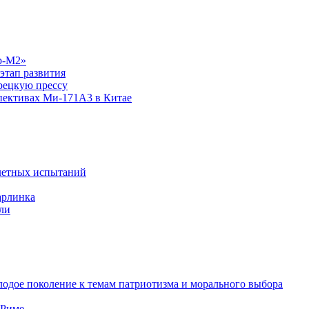
р-М2»
этап развития
рецкую прессу
спективах Ми-171А3 в Китае
летных испытаний
арлинка
ли
одое поколение к темам патриотизма и морального выбора
 Риме