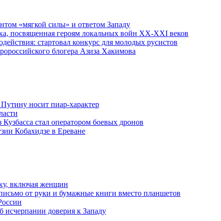
ентом «мягкой силы» и ответом Западу
ка, посвященная героям локальных войн XX-XXI веков
действия: стартовал конкурс для молодых русистов
пророссийского блогера Азиза Хакимова
 Путину носит пиар-характер
ласти
з Кузбасса стал оператором боевых дронов
узии Кобахидзе в Ереване
ку, включая женщин
письмо от руки и бумажные книги вместо планшетов
России
б исчерпании доверия к Западу