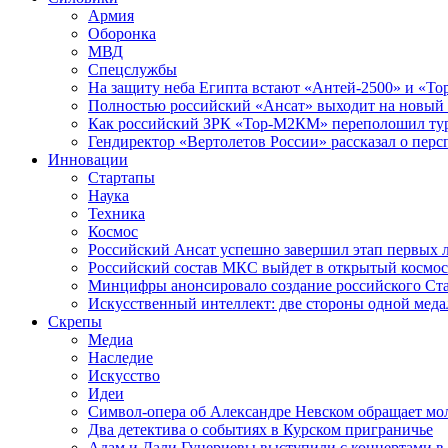
Армия
Оборонка
МВД
Спецслужбы
На защиту неба Египта встают «Антей-2500» и «То
Полностью российский «Ансат» выходит на новый 
Как российский ЗРК «Тор-М2КМ» переполошил ту
Гендиректор «Вертолетов России» рассказал о пер
Инновации
Стартапы
Наука
Техника
Космос
Российский Ансат успешно завершил этап первых 
Российский состав МКС выйдет в открытый космос
Минцифры анонсировало создание российского Ст
Искусственный интеллект: две стороны одной меда
Скрепы
Медиа
Наследие
Искусство
Идеи
Символ-опера об Александре Невском обращает мол
Два детектива о событиях в Курском приграничье
Адам и Дали Гуцериевы выступили с концертами в