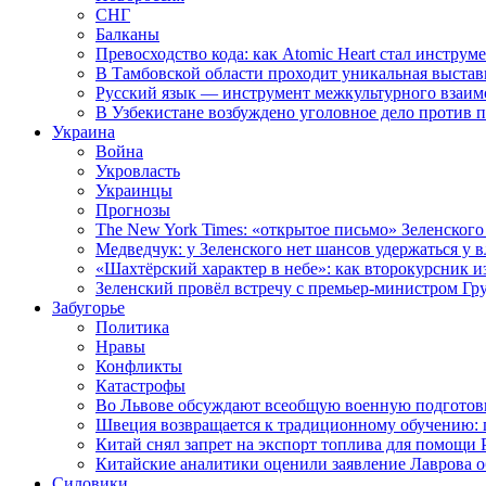
СНГ
Балканы
Превосходство кода: как Atomic Heart стал инструм
В Тамбовской области проходит уникальная выстав
Русский язык — инструмент межкультурного взаимо
В Узбекистане возбуждено уголовное дело против 
Украина
Война
Укровласть
Украинцы
Прогнозы
The New York Times: «открытое письмо» Зеленского
Медведчук: у Зеленского нет шансов удержаться у в
«Шахтёрский характер в небе»: как второкурсник и
Зеленский провёл встречу с премьер-министром Гр
Забугорье
Политика
Нравы
Конфликты
Катастрофы
Во Львове обсуждают всеобщую военную подготов
Швеция возвращается к традиционному обучению: 
Китай снял запрет на экспорт топлива для помощи 
Китайские аналитики оценили заявление Лаврова о
Силовики