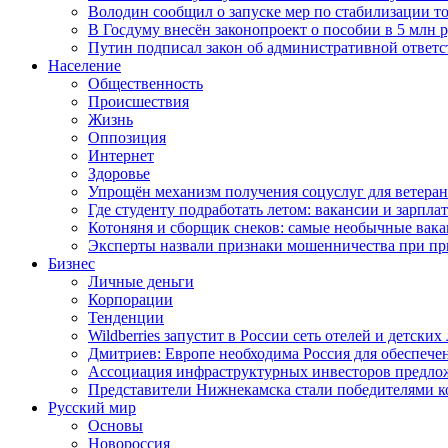
Володин сообщил о запуске мер по стабилизации то
В Госдуму внесён законопроект о пособии в 5 млн 
Путин подписал закон об административной ответ
Население
Общественность
Происшествия
Жизнь
Оппозиция
Интернет
Здоровье
Упрощён механизм получения соцуслуг для ветера
Где студенту подработать летом: вакансии и зарпла
Котоняня и сборщик снеков: самые необычные вакан
Эксперты назвали признаки мошенничества при пр
Бизнес
Личные деньги
Корпорации
Тенденции
Wildberries запустит в России сеть отелей и детски
Дмитриев: Европе необходима Россия для обеспече
Ассоциация инфраструктурных инвесторов предложи
Представители Нижнекамска стали победителями к
Русский мир
Основы
Новороссия