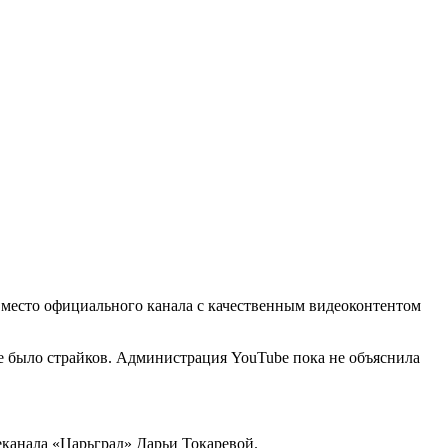
 вместо официального канала с качественным видеоконтентом
е было страйков. Администрация YouTube пока не объяснила
леканала «Царьград» Дарьи Токаревой.