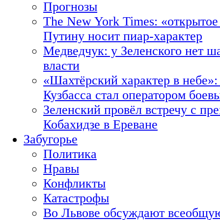
Прогнозы
The New York Times: «открытое
Путину носит пиар-характер
Медведчук: у Зеленского нет ш
власти
«Шахтёрский характер в небе»:
Кузбасса стал оператором боев
Зеленский провёл встречу с пр
Кобахидзе в Ереване
Забугорье
Политика
Нравы
Конфликты
Катастрофы
Во Львове обсуждают всеобщую