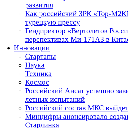
развития
Как российский ЗРК «Тор-М2
турецкую прессу
Гендиректор «Вертолетов Росси
перспективах Ми-171А3 в Кита
Инновации
Стартапы
Наука
Техника
Космос
Российский Ансат успешно зав
летных испытаний
Российский состав МКС выйдет
Минцифры анонсировало созда
Старлинка