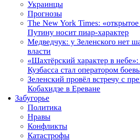
Украинцы
Прогнозы
The New York Times: «открытое
Путину носит пиар-характер
Медведчук: у Зеленского нет ш
власти
«Шахтёрский характер в небе»:
Кузбасса стал оператором боев
Зеленский провёл встречу с пр
Кобахидзе в Ереване
Забугорье
Политика
Нравы
Конфликты
Катастрофы