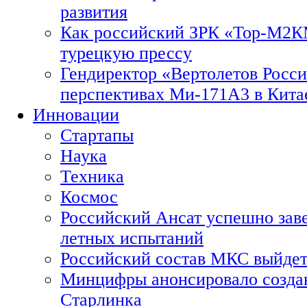
развития
Как российский ЗРК «Тор-М2
турецкую прессу
Гендиректор «Вертолетов Росси
перспективах Ми-171А3 в Кита
Инновации
Стартапы
Наука
Техника
Космос
Российский Ансат успешно зав
летных испытаний
Российский состав МКС выйдет
Минцифры анонсировало созда
Старлинка