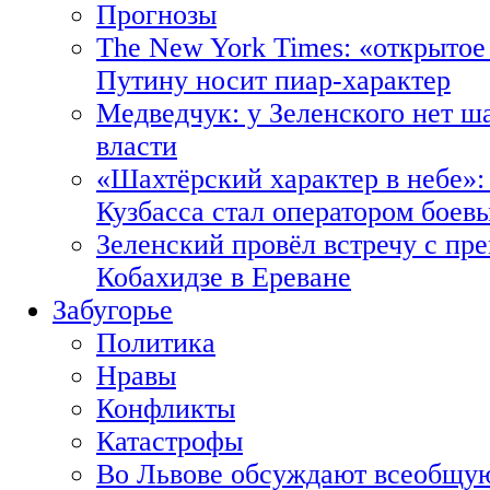
Прогнозы
The New York Times: «открытое
Путину носит пиар-характер
Медведчук: у Зеленского нет ш
власти
«Шахтёрский характер в небе»:
Кузбасса стал оператором боев
Зеленский провёл встречу с пр
Кобахидзе в Ереване
Забугорье
Политика
Нравы
Конфликты
Катастрофы
Во Львове обсуждают всеобщую