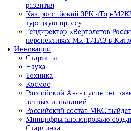
развития
Как российский ЗРК «Тор-М2
турецкую прессу
Гендиректор «Вертолетов Росси
перспективах Ми-171А3 в Кита
Инновации
Стартапы
Наука
Техника
Космос
Российский Ансат успешно зав
летных испытаний
Российский состав МКС выйдет
Минцифры анонсировало созда
Старлинка