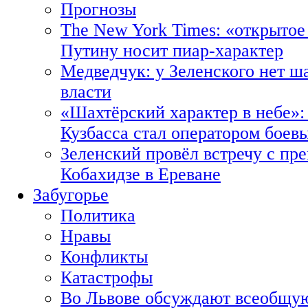
Прогнозы
The New York Times: «открытое
Путину носит пиар-характер
Медведчук: у Зеленского нет ш
власти
«Шахтёрский характер в небе»:
Кузбасса стал оператором боев
Зеленский провёл встречу с пр
Кобахидзе в Ереване
Забугорье
Политика
Нравы
Конфликты
Катастрофы
Во Львове обсуждают всеобщую