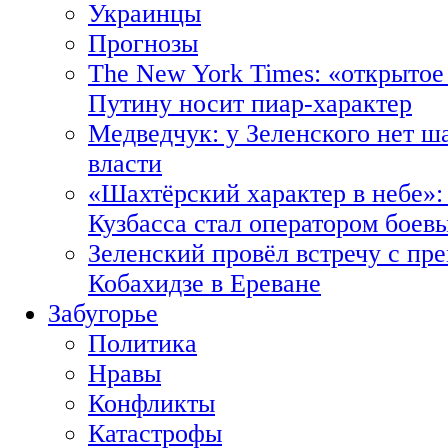
Украинцы
Прогнозы
The New York Times: «открытое
Путину носит пиар-характер
Медведчук: у Зеленского нет ш
власти
«Шахтёрский характер в небе»:
Кузбасса стал оператором боев
Зеленский провёл встречу с пр
Кобахидзе в Ереване
Забугорье
Политика
Нравы
Конфликты
Катастрофы