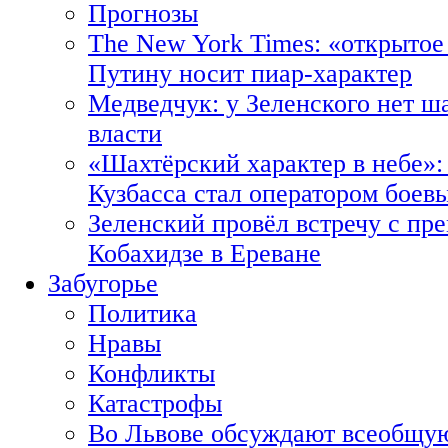
Прогнозы
The New York Times: «открытое
Путину носит пиар-характер
Медведчук: у Зеленского нет ш
власти
«Шахтёрский характер в небе»:
Кузбасса стал оператором боев
Зеленский провёл встречу с пр
Кобахидзе в Ереване
Забугорье
Политика
Нравы
Конфликты
Катастрофы
Во Львове обсуждают всеобщую