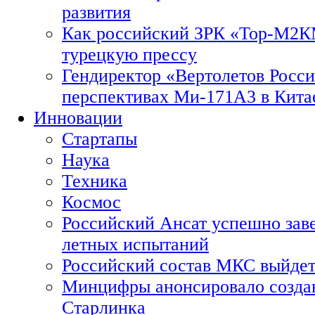
развития
Как российский ЗРК «Тор-М2
турецкую прессу
Гендиректор «Вертолетов Росси
перспективах Ми-171А3 в Кита
Инновации
Стартапы
Наука
Техника
Космос
Российский Ансат успешно зав
летных испытаний
Российский состав МКС выйдет
Минцифры анонсировало созда
Старлинка