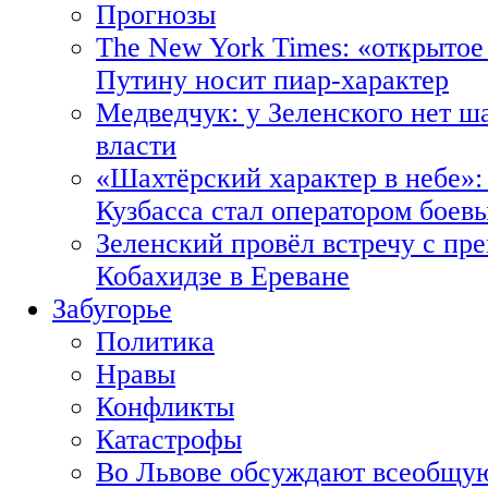
Прогнозы
The New York Times: «открытое
Путину носит пиар-характер
Медведчук: у Зеленского нет ш
власти
«Шахтёрский характер в небе»:
Кузбасса стал оператором боев
Зеленский провёл встречу с пр
Кобахидзе в Ереване
Забугорье
Политика
Нравы
Конфликты
Катастрофы
Во Львове обсуждают всеобщую