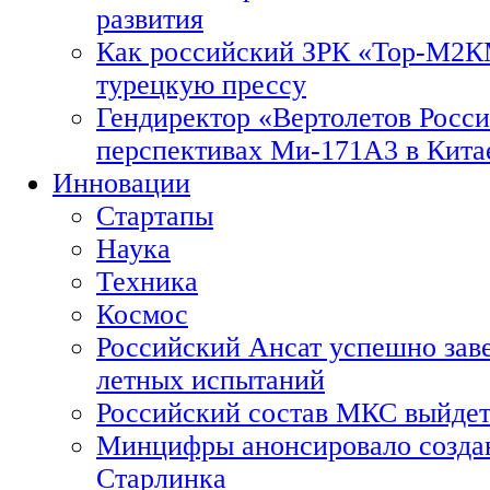
развития
Как российский ЗРК «Тор-М2
турецкую прессу
Гендиректор «Вертолетов Росси
перспективах Ми-171А3 в Кита
Инновации
Стартапы
Наука
Техника
Космос
Российский Ансат успешно зав
летных испытаний
Российский состав МКС выйдет
Минцифры анонсировало созда
Старлинка