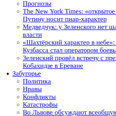
Прогнозы
The New York Times: «открытое
Путину носит пиар-характер
Медведчук: у Зеленского нет ш
власти
«Шахтёрский характер в небе»:
Кузбасса стал оператором боев
Зеленский провёл встречу с пр
Кобахидзе в Ереване
Забугорье
Политика
Нравы
Конфликты
Катастрофы
Во Львове обсуждают всеобщую