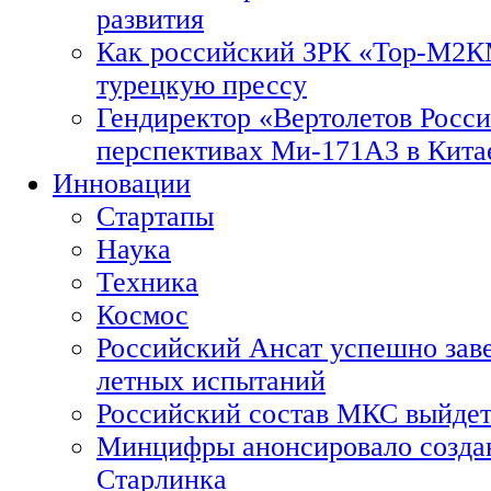
развития
Как российский ЗРК «Тор-М2
турецкую прессу
Гендиректор «Вертолетов Росси
перспективах Ми-171А3 в Кита
Инновации
Стартапы
Наука
Техника
Космос
Российский Ансат успешно зав
летных испытаний
Российский состав МКС выйдет
Минцифры анонсировало созда
Старлинка