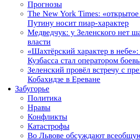
Прогнозы
The New York Times: «открытое
Путину носит пиар-характер
Медведчук: у Зеленского нет ш
власти
«Шахтёрский характер в небе»:
Кузбасса стал оператором боев
Зеленский провёл встречу с пр
Кобахидзе в Ереване
Забугорье
Политика
Нравы
Конфликты
Катастрофы
Во Львове обсуждают всеобщую