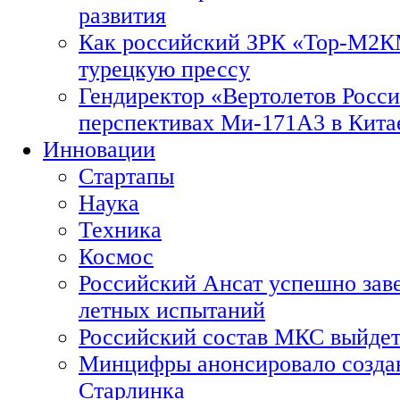
развития
Как российский ЗРК «Тор-М2
турецкую прессу
Гендиректор «Вертолетов Росси
перспективах Ми-171А3 в Кита
Инновации
Стартапы
Наука
Техника
Космос
Российский Ансат успешно зав
летных испытаний
Российский состав МКС выйдет
Минцифры анонсировало созда
Старлинка