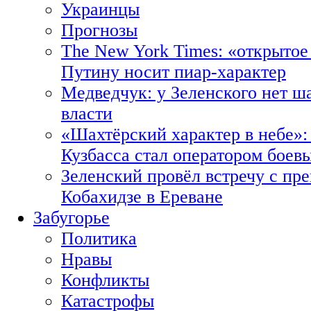
Украинцы
Прогнозы
The New York Times: «открытое
Путину носит пиар-характер
Медведчук: у Зеленского нет ш
власти
«Шахтёрский характер в небе»:
Кузбасса стал оператором боев
Зеленский провёл встречу с пр
Кобахидзе в Ереване
Забугорье
Политика
Нравы
Конфликты
Катастрофы