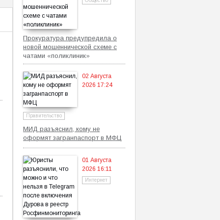
Общество
Прокуратура предупредила о
новой мошеннической схеме с
чатами «поликлиник»
02 Августа
2026 17:24
Правительство
МИД разъяснил, кому не
оформят загранпаспорт в МФЦ
01 Августа
2026 16:11
Интернет