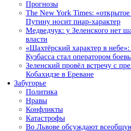
Прогнозы
The New York Times: «открытое
Путину носит пиар-характер
Медведчук: у Зеленского нет ш
власти
«Шахтёрский характер в небе»:
Кузбасса стал оператором боев
Зеленский провёл встречу с пр
Кобахидзе в Ереване
Забугорье
Политика
Нравы
Конфликты
Катастрофы
Во Львове обсуждают всеобщую