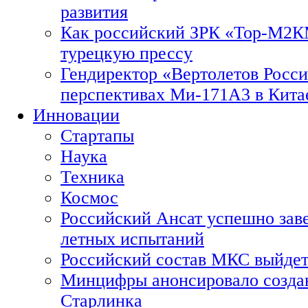
развития
Как российский ЗРК «Тор-М2
турецкую прессу
Гендиректор «Вертолетов Росси
перспективах Ми-171А3 в Кита
Инновации
Стартапы
Наука
Техника
Космос
Российский Ансат успешно зав
летных испытаний
Российский состав МКС выйдет
Минцифры анонсировало созда
Старлинка