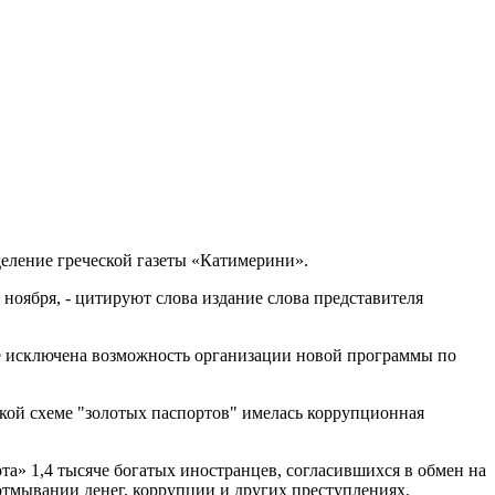
еление греческой газеты «Катимерини».
ноября, - цитируют слова издание слова представителя
е исключена возможность организации новой программы по
ской схеме "золотых паспортов" имелась коррупционная
та» 1,4 тысяче богатых иностранцев, согласившихся в обмен на
отмывании денег, коррупции и других преступлениях.