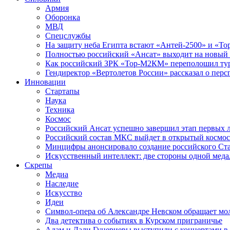
Армия
Оборонка
МВД
Спецслужбы
На защиту неба Египта встают «Антей-2500» и «То
Полностью российский «Ансат» выходит на новый 
Как российский ЗРК «Тор-М2КМ» переполошил ту
Гендиректор «Вертолетов России» рассказал о пер
Инновации
Стартапы
Наука
Техника
Космос
Российский Ансат успешно завершил этап первых 
Российский состав МКС выйдет в открытый космос
Минцифры анонсировало создание российского Ст
Искусственный интеллект: две стороны одной меда
Скрепы
Медиа
Наследие
Искусство
Идеи
Символ-опера об Александре Невском обращает мол
Два детектива о событиях в Курском приграничье
Адам и Дали Гуцериевы выступили с концертами в