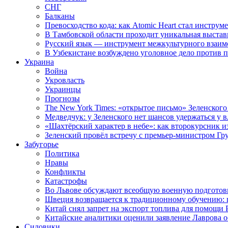
СНГ
Балканы
Превосходство кода: как Atomic Heart стал инструм
В Тамбовской области проходит уникальная выстав
Русский язык — инструмент межкультурного взаимо
В Узбекистане возбуждено уголовное дело против 
Украина
Война
Укровласть
Украинцы
Прогнозы
The New York Times: «открытое письмо» Зеленского
Медведчук: у Зеленского нет шансов удержаться у в
«Шахтёрский характер в небе»: как второкурсник и
Зеленский провёл встречу с премьер-министром Гр
Забугорье
Политика
Нравы
Конфликты
Катастрофы
Во Львове обсуждают всеобщую военную подготов
Швеция возвращается к традиционному обучению: 
Китай снял запрет на экспорт топлива для помощи 
Китайские аналитики оценили заявление Лаврова о
Силовики