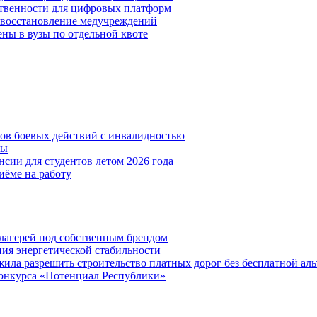
ственности для цифровых платформ
и восстановление медучреждений
ены в вузы по отдельной квоте
нов боевых действий с инвалидностью
ты
сии для студентов летом 2026 года
иёме на работу
х лагерей под собственным брендом
ния энергетической стабильности
ла разрешить строительство платных дорог без бесплатной ал
онкурса «Потенциал Республики»