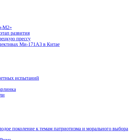
р-М2»
этап развития
рецкую прессу
спективах Ми-171А3 в Китае
летных испытаний
арлинка
ли
одое поколение к темам патриотизма и морального выбора
 Риме