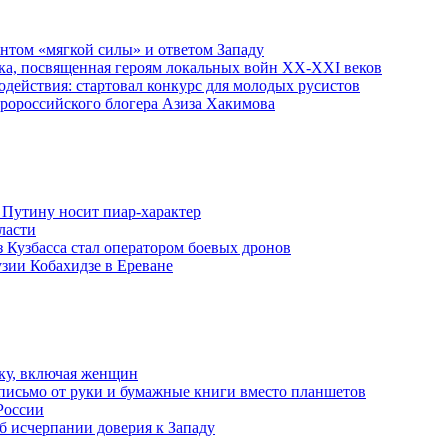
ентом «мягкой силы» и ответом Западу
ка, посвященная героям локальных войн XX-XXI веков
действия: стартовал конкурс для молодых русистов
пророссийского блогера Азиза Хакимова
 Путину носит пиар-характер
ласти
з Кузбасса стал оператором боевых дронов
узии Кобахидзе в Ереване
ку, включая женщин
письмо от руки и бумажные книги вместо планшетов
России
б исчерпании доверия к Западу