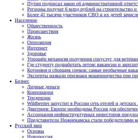
Путин подписал закон об административной ответ
Регионы получат 6 млрд рублей на строительство 
Более 41 тысячи участников СВО и их детей зачисл
Население
Общественность
Происшествия
Жизнь
Оппозиция
Интернет
Здоровье
Упрощён механизм получения соцуслуг для ветера
Где студенту подработать летом: вакансии и зарпла
Котоняня и сборщик снеков: самые необычные вакан
Эксперты назвали признаки мошенничества при пр
Бизнес
Личные деньги
Корпорации
Тенденции
Wildberries запустит в России сеть отелей и детски
Дмитриев: Европе необходима Россия для обеспече
Ассоциация инфраструктурных инвесторов предложи
Представители Нижнекамска стали победителями к
Русский мир
Основы
Новороссия