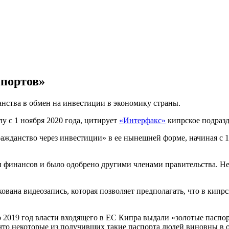
спортов»
нства в обмен на инвестиции в экономику страны.
у с 1 ноября 2020 года, цитирует
«Интерфакс»
кипрское подразд
жданство через инвестиции» в ее нынешней форме, начиная с 1 
 финансов и было одобрено другими членами правительства. Н
ована видеозапись, которая позволяет предполагать, что в кипр
 2019 год власти входящего в ЕС Кипра выдали «золотые паспор
 что некоторые из получивших такие паспорта людей виновны в 