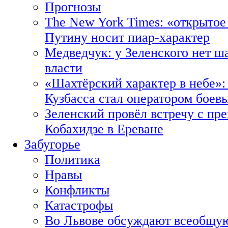
Прогнозы
The New York Times: «открытое
Путину носит пиар-характер
Медведчук: у Зеленского нет ш
власти
«Шахтёрский характер в небе»:
Кузбасса стал оператором боев
Зеленский провёл встречу с пр
Кобахидзе в Ереване
Забугорье
Политика
Нравы
Конфликты
Катастрофы
Во Львове обсуждают всеобщую