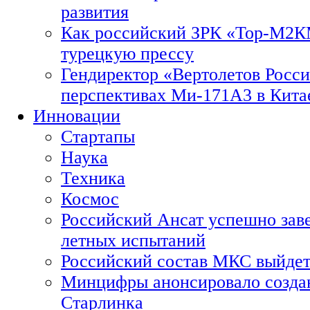
развития
Как российский ЗРК «Тор-М2
турецкую прессу
Гендиректор «Вертолетов Росси
перспективах Ми-171А3 в Кита
Инновации
Стартапы
Наука
Техника
Космос
Российский Ансат успешно зав
летных испытаний
Российский состав МКС выйдет
Минцифры анонсировало созда
Старлинка