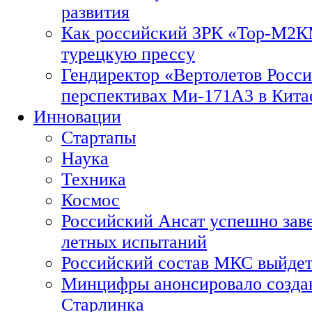
развития
Как российский ЗРК «Тор-М2
турецкую прессу
Гендиректор «Вертолетов Росси
перспективах Ми-171А3 в Кита
Инновации
Стартапы
Наука
Техника
Космос
Российский Ансат успешно зав
летных испытаний
Российский состав МКС выйдет
Минцифры анонсировало созда
Старлинка