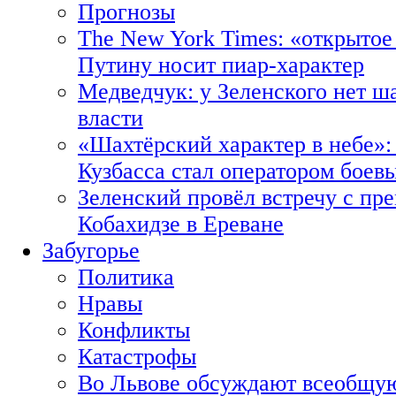
Прогнозы
The New York Times: «открытое
Путину носит пиар-характер
Медведчук: у Зеленского нет ш
власти
«Шахтёрский характер в небе»:
Кузбасса стал оператором боев
Зеленский провёл встречу с пр
Кобахидзе в Ереване
Забугорье
Политика
Нравы
Конфликты
Катастрофы
Во Львове обсуждают всеобщую