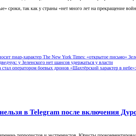
е» сроки, так как у страны «нет много лет на прекращение во
The New York Times: «открытое письмо» Зел
ведчук: у Зеленского нет шансов удержаться у власти
«Шахтёрский характер в небе»:
нельзя в Telegram после включения Дур
еречень террористов и экстремистов. Юристы прокомментировал