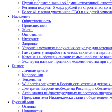
Путин подписал закон об административной ответ
Регионы получат 6 млрд рублей на строительство 
Более 41 тысячи участников СВО и их детей зачисл
Население
Общественность
Происшествия
Жизнь
Оппозиция
Интернет
Здоровье
Упрощён механизм получения соцуслуг для ветера
Где студенту подработать летом: вакансии и зарпла
Котоняня и сборщик снеков: самые необычные вакан
Эксперты назвали признаки мошенничества при пр
Бизнес
Личные деньги
Корпорации
Тенденции
Wildberries запустит в России сеть отелей и детски
Дмитриев: Европе необходима Россия для обеспече
Ассоциация инфраструктурных инвесторов предложи
Представители Нижнекамска стали победителями к
Русский мир
Основы
Новороссия