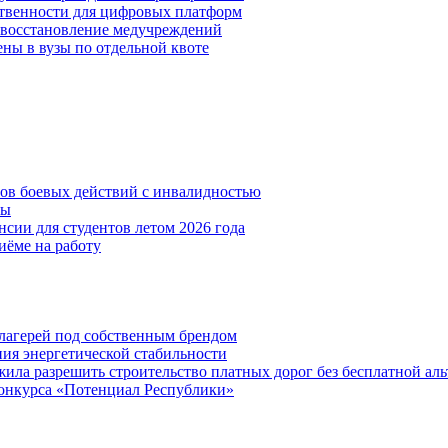
ственности для цифровых платформ
и восстановление медучреждений
ены в вузы по отдельной квоте
нов боевых действий с инвалидностью
ты
сии для студентов летом 2026 года
иёме на работу
х лагерей под собственным брендом
ния энергетической стабильности
ла разрешить строительство платных дорог без бесплатной ал
онкурса «Потенциал Республики»