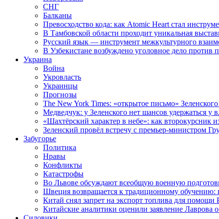
СНГ
Балканы
Превосходство кода: как Atomic Heart стал инструм
В Тамбовской области проходит уникальная выстав
Русский язык — инструмент межкультурного взаимо
В Узбекистане возбуждено уголовное дело против 
Украина
Война
Укровласть
Украинцы
Прогнозы
The New York Times: «открытое письмо» Зеленского
Медведчук: у Зеленского нет шансов удержаться у в
«Шахтёрский характер в небе»: как второкурсник и
Зеленский провёл встречу с премьер-министром Гр
Забугорье
Политика
Нравы
Конфликты
Катастрофы
Во Львове обсуждают всеобщую военную подготов
Швеция возвращается к традиционному обучению: 
Китай снял запрет на экспорт топлива для помощи 
Китайские аналитики оценили заявление Лаврова о
Силовики