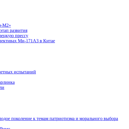
р-М2»
этап развития
рецкую прессу
спективах Ми-171А3 в Китае
летных испытаний
арлинка
ли
одое поколение к темам патриотизма и морального выбора
 Риме