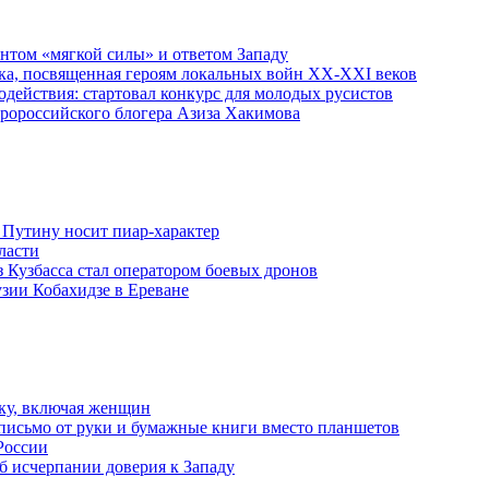
ентом «мягкой силы» и ответом Западу
ка, посвященная героям локальных войн XX-XXI веков
действия: стартовал конкурс для молодых русистов
пророссийского блогера Азиза Хакимова
 Путину носит пиар-характер
ласти
з Кузбасса стал оператором боевых дронов
узии Кобахидзе в Ереване
ку, включая женщин
письмо от руки и бумажные книги вместо планшетов
России
б исчерпании доверия к Западу