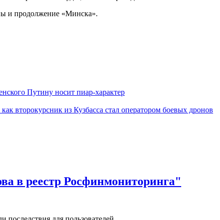
йны и продолжение «Минска».
енского Путину носит пиар-характер
 как второкурсник из Кузбасса стал оператором боевых дронов
ова в реестр Росфинмониторинга"
и последствия для пользователей.