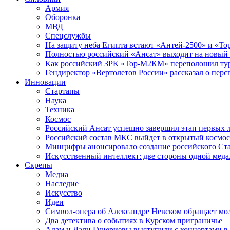
Армия
Оборонка
МВД
Спецслужбы
На защиту неба Египта встают «Антей-2500» и «То
Полностью российский «Ансат» выходит на новый 
Как российский ЗРК «Тор-М2КМ» переполошил ту
Гендиректор «Вертолетов России» рассказал о пер
Инновации
Стартапы
Наука
Техника
Космос
Российский Ансат успешно завершил этап первых 
Российский состав МКС выйдет в открытый космос
Минцифры анонсировало создание российского Ст
Искусственный интеллект: две стороны одной меда
Скрепы
Медиа
Наследие
Искусство
Идеи
Символ-опера об Александре Невском обращает мол
Два детектива о событиях в Курском приграничье
Адам и Дали Гуцериевы выступили с концертами в