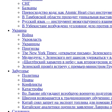
СНГ
Балканы
Превосходство кода: как Atomic Heart стал инструм
В Тамбовской области проходит уникальная выстав
Русский язык — инструмент межкультурного взаимо
В Узбекистане возбуждено уголовное дело против 
Украина
Война
Укровласть
Украинцы
Прогнозы
The New York Times: «открытое письмо» Зеленского
Медведчук: у Зеленского нет шансов удержаться у в
«Шахтёрский характер в небе»: как второкурсник и
Зеленский провёл встречу с премьер-министром Гр
Забугорье
Политика
Нравы
Конфликты
Катастрофы
Во Львове обсуждают всеобщую военную подготов
Швеция возвращается к традиционному обучению: 
Китай снял запрет на экспорт топлива для помощи 
Китайские аналитики оценили заявление Лаврова о
Силовики