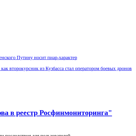
енского Путину носит пиар-характер
 как второкурсник из Кузбасса стал оператором боевых дронов
ова в реестр Росфинмониторинга"
и последствия для пользователей.