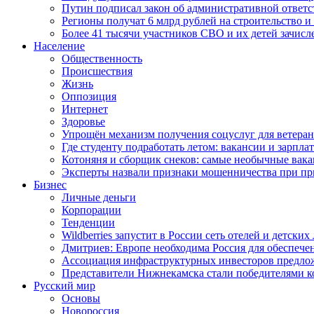
Путин подписал закон об административной ответ
Регионы получат 6 млрд рублей на строительство 
Более 41 тысячи участников СВО и их детей зачисл
Население
Общественность
Происшествия
Жизнь
Оппозиция
Интернет
Здоровье
Упрощён механизм получения соцуслуг для ветера
Где студенту подработать летом: вакансии и зарпла
Котоняня и сборщик снеков: самые необычные вакан
Эксперты назвали признаки мошенничества при пр
Бизнес
Личные деньги
Корпорации
Тенденции
Wildberries запустит в России сеть отелей и детски
Дмитриев: Европе необходима Россия для обеспече
Ассоциация инфраструктурных инвесторов предложи
Представители Нижнекамска стали победителями к
Русский мир
Основы
Новороссия