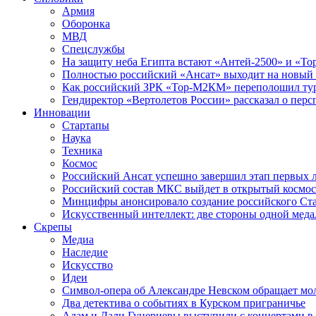
Армия
Оборонка
МВД
Спецслужбы
На защиту неба Египта встают «Антей-2500» и «То
Полностью российский «Ансат» выходит на новый 
Как российский ЗРК «Тор-М2КМ» переполошил ту
Гендиректор «Вертолетов России» рассказал о пер
Инновации
Стартапы
Наука
Техника
Космос
Российский Ансат успешно завершил этап первых 
Российский состав МКС выйдет в открытый космос
Минцифры анонсировало создание российского Ст
Искусственный интеллект: две стороны одной меда
Скрепы
Медиа
Наследие
Искусство
Идеи
Символ-опера об Александре Невском обращает мол
Два детектива о событиях в Курском приграничье
Адам и Дали Гуцериевы выступили с концертами в