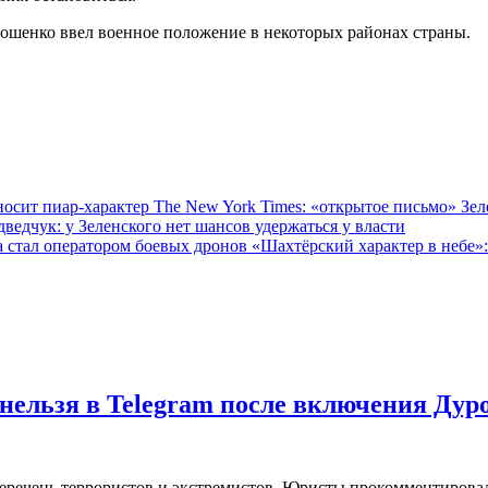
ошенко ввел военное положение в некоторых районах страны.
The New York Times: «открытое письмо» Зел
ведчук: у Зеленского нет шансов удержаться у власти
«Шахтёрский характер в небе»:
нельзя в Telegram после включения Дур
еречень террористов и экстремистов. Юристы прокомментировал