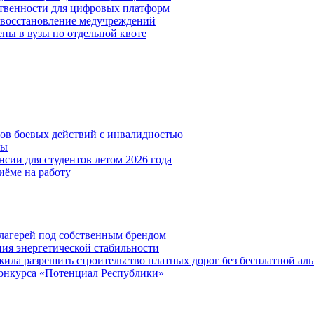
ственности для цифровых платформ
и восстановление медучреждений
ены в вузы по отдельной квоте
нов боевых действий с инвалидностью
ты
сии для студентов летом 2026 года
иёме на работу
х лагерей под собственным брендом
ния энергетической стабильности
ла разрешить строительство платных дорог без бесплатной ал
онкурса «Потенциал Республики»