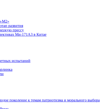
р-М2»
этап развития
рецкую прессу
спективах Ми-171А3 в Китае
летных испытаний
арлинка
ли
одое поколение к темам патриотизма и морального выбора
 Риме