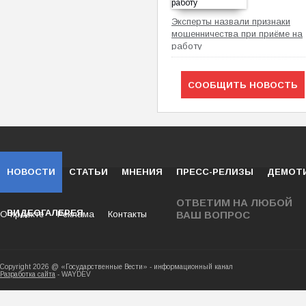
Эксперты назвали признаки
мошенничества при приёме на
работу
СООБЩИТЬ НОВОСТЬ
НОВОСТИ
СТАТЬИ
МНЕНИЯ
ПРЕСС-РЕЛИЗЫ
ДЕМОТ
ОТВЕТИМ НА ЛЮБОЙ
ВИДЕОГАЛЕРЕЯ
О проекте
Реклама
Контакты
ВАШ ВОПРОС
Copyright 2026 @ «Государственные Вести» - ин
Разработка сайта
- WAYDEV