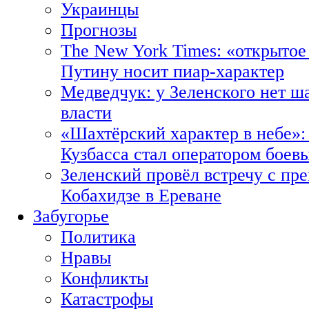
Украинцы
Прогнозы
The New York Times: «открытое
Путину носит пиар-характер
Медведчук: у Зеленского нет ш
власти
«Шахтёрский характер в небе»:
Кузбасса стал оператором боев
Зеленский провёл встречу с пр
Кобахидзе в Ереване
Забугорье
Политика
Нравы
Конфликты
Катастрофы