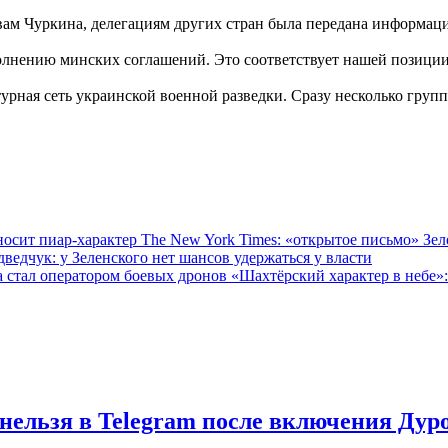
овам Чуркина, делегациям других стран была передана информа
лнению минских соглашений. Это соответствует нашей позиции»
рная сеть украинской военной разведки. Сразу несколько групп
The New York Times: «открытое письмо» Зел
ведчук: у Зеленского нет шансов удержаться у власти
«Шахтёрский характер в небе»:
нельзя в Telegram после включения Дур