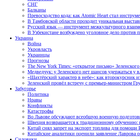
СНГ
Балканы
Превосходство кода: как Atomic Heart стал инструм
В Тамбовской области проходит уникальная выстав
Русский язык — инструмент межкультурного взаимо
В Узбекистане возбуждено уголовное дело против 
Украина
Война
Укровласть
Украинцы
Прогнозы
The New York Times: «открытое письмо» Зеленского
Медведчук: у Зеленского нет шансов удержаться у в
«Шахтёрский характер в небе»: как второкурсник и
Зеленский провёл встречу с премьер-министром Гр
Забугорье
Политика
Нравы
Конфликты
Катастрофы
Во Львове обсуждают всеобщую военную подготов
Швеция возвращается к традиционному обучению: 
Китай снял запрет на экспорт топлива для помощи 
Китайские аналитики оценили заявление Лаврова о
Силовики