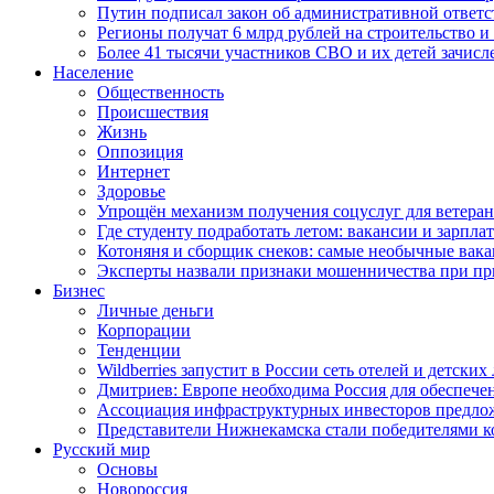
Путин подписал закон об административной ответ
Регионы получат 6 млрд рублей на строительство 
Более 41 тысячи участников СВО и их детей зачисл
Население
Общественность
Происшествия
Жизнь
Оппозиция
Интернет
Здоровье
Упрощён механизм получения соцуслуг для ветера
Где студенту подработать летом: вакансии и зарпла
Котоняня и сборщик снеков: самые необычные вакан
Эксперты назвали признаки мошенничества при пр
Бизнес
Личные деньги
Корпорации
Тенденции
Wildberries запустит в России сеть отелей и детски
Дмитриев: Европе необходима Россия для обеспече
Ассоциация инфраструктурных инвесторов предложи
Представители Нижнекамска стали победителями к
Русский мир
Основы
Новороссия