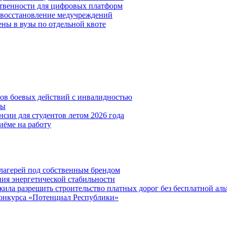
ственности для цифровых платформ
и восстановление медучреждений
ены в вузы по отдельной квоте
нов боевых действий с инвалидностью
ты
сии для студентов летом 2026 года
иёме на работу
х лагерей под собственным брендом
ния энергетической стабильности
ла разрешить строительство платных дорог без бесплатной ал
онкурса «Потенциал Республики»