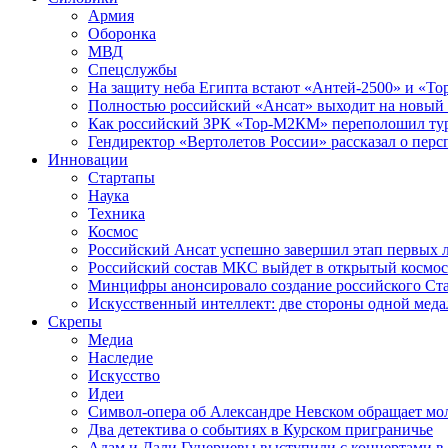
Армия
Оборонка
МВД
Спецслужбы
На защиту неба Египта встают «Антей-2500» и «То
Полностью российский «Ансат» выходит на новый 
Как российский ЗРК «Тор-М2КМ» переполошил ту
Гендиректор «Вертолетов России» рассказал о пер
Инновации
Стартапы
Наука
Техника
Космос
Российский Ансат успешно завершил этап первых 
Российский состав МКС выйдет в открытый космос
Минцифры анонсировало создание российского Ст
Искусственный интеллект: две стороны одной меда
Скрепы
Медиа
Наследие
Искусство
Идеи
Символ-опера об Александре Невском обращает мол
Два детектива о событиях в Курском приграничье
Адам и Дали Гуцериевы выступили с концертами в