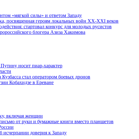
ентом «мягкой силы» и ответом Западу
ка, посвященная героям локальных войн XX-XXI веков
действия: стартовал конкурс для молодых русистов
пророссийского блогера Азиза Хакимова
 Путину носит пиар-характер
ласти
з Кузбасса стал оператором боевых дронов
узии Кобахидзе в Ереване
ку, включая женщин
письмо от руки и бумажные книги вместо планшетов
России
б исчерпании доверия к Западу