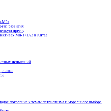
р-М2»
этап развития
рецкую прессу
спективах Ми-171А3 в Китае
летных испытаний
арлинка
ли
одое поколение к темам патриотизма и морального выбора
 Риме