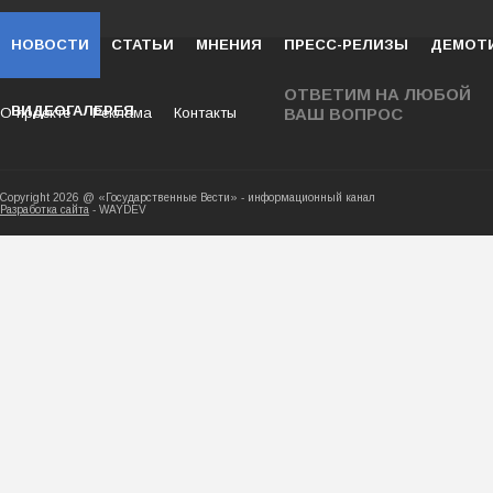
НОВОСТИ
СТАТЬИ
МНЕНИЯ
ПРЕСС-РЕЛИЗЫ
ДЕМОТ
ОТВЕТИМ НА ЛЮБОЙ
ВИДЕОГАЛЕРЕЯ
О проекте
Реклама
Контакты
ВАШ ВОПРОС
Copyright 2026 @ «Государственные Вести» - ин
Разработка сайта
- WAYDEV