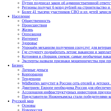
Путин подписал закон об административной ответ
Регионы получат 6 млрд рублей на строительство 
Более 41 тысячи участников СВО и их детей зачисл
Население
Общественность
Происшествия
Жизнь
Оппозиция
Интернет
Здоровье
Упрощён механизм получения соцуслуг для ветера
Где студенту подработать летом: вакансии и зарпла
Котоняня и сборщик снеков: самые необычные вакан
Эксперты назвали признаки мошенничества при пр
Бизнес
Личные деньги
Корпорации
Тенденции
Wildberries запустит в России сеть отелей и детски
Дмитриев: Европе необходима Россия для обеспече
Ассоциация инфраструктурных инвесторов предложи
Представители Нижнекамска стали победителями к
Русский мир
Основы
Новороссия