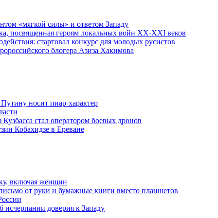
ентом «мягкой силы» и ответом Западу
ка, посвященная героям локальных войн XX-XXI веков
действия: стартовал конкурс для молодых русистов
пророссийского блогера Азиза Хакимова
 Путину носит пиар-характер
ласти
з Кузбасса стал оператором боевых дронов
узии Кобахидзе в Ереване
ку, включая женщин
письмо от руки и бумажные книги вместо планшетов
России
б исчерпании доверия к Западу