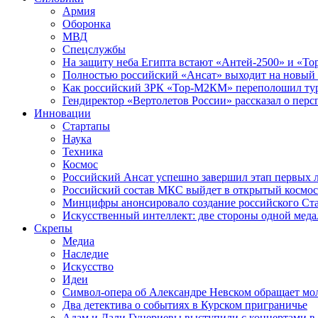
Армия
Оборонка
МВД
Спецслужбы
На защиту неба Египта встают «Антей-2500» и «То
Полностью российский «Ансат» выходит на новый 
Как российский ЗРК «Тор-М2КМ» переполошил ту
Гендиректор «Вертолетов России» рассказал о пер
Инновации
Стартапы
Наука
Техника
Космос
Российский Ансат успешно завершил этап первых 
Российский состав МКС выйдет в открытый космос
Минцифры анонсировало создание российского Ст
Искусственный интеллект: две стороны одной меда
Скрепы
Медиа
Наследие
Искусство
Идеи
Символ-опера об Александре Невском обращает мол
Два детектива о событиях в Курском приграничье
Адам и Дали Гуцериевы выступили с концертами в