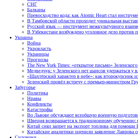
СНГ
Балканы
Превосходство кода: как Atomic Heart стал инструм
В Тамбовской области проходит уникальная выстав
Русский язык — инструмент межкультурного взаимо
В Узбекистане возбуждено уголовное дело против 
Украина
Война
Укровласть
Украинцы
Прогнозы
The New York Times: «открытое письмо» Зеленского
Медведчук: у Зеленского нет шансов удержаться у в
«Шахтёрский характер в небе»: как второкурсник и
Зеленский провёл встречу с премьер-министром Гр
Забугорье
Политика
Нравы
Конфликты
Катастрофы
Во Львове обсуждают всеобщую военную подготов
Швеция возвращается к традиционному обучению: 
Китай снял запрет на экспорт топлива для помощи 
Китайские аналитики оценили заявление Лаврова о
Силовики