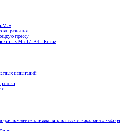
р-М2»
этап развития
рецкую прессу
спективах Ми-171А3 в Китае
летных испытаний
арлинка
ли
одое поколение к темам патриотизма и морального выбора
 Риме