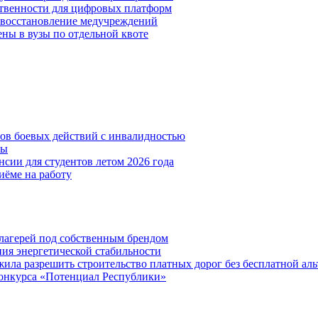
ственности для цифровых платформ
и восстановление медучреждений
ены в вузы по отдельной квоте
нов боевых действий с инвалидностью
ты
сии для студентов летом 2026 года
иёме на работу
х лагерей под собственным брендом
ния энергетической стабильности
ла разрешить строительство платных дорог без бесплатной ал
онкурса «Потенциал Республики»