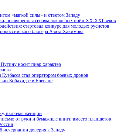
ентом «мягкой силы» и ответом Западу
ка, посвященная героям локальных войн XX-XXI веков
действия: стартовал конкурс для молодых русистов
пророссийского блогера Азиза Хакимова
 Путину носит пиар-характер
ласти
з Кузбасса стал оператором боевых дронов
узии Кобахидзе в Ереване
ку, включая женщин
письмо от руки и бумажные книги вместо планшетов
России
б исчерпании доверия к Западу