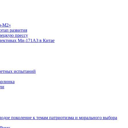
р-М2»
этап развития
рецкую прессу
спективах Ми-171А3 в Китае
летных испытаний
арлинка
ли
одое поколение к темам патриотизма и морального выбора
 Риме