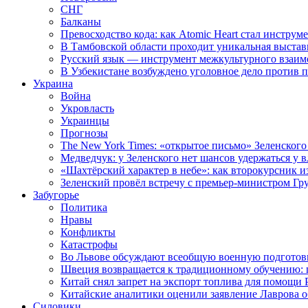
СНГ
Балканы
Превосходство кода: как Atomic Heart стал инструм
В Тамбовской области проходит уникальная выстав
Русский язык — инструмент межкультурного взаимо
В Узбекистане возбуждено уголовное дело против 
Украина
Война
Укровласть
Украинцы
Прогнозы
The New York Times: «открытое письмо» Зеленского
Медведчук: у Зеленского нет шансов удержаться у в
«Шахтёрский характер в небе»: как второкурсник и
Зеленский провёл встречу с премьер-министром Гр
Забугорье
Политика
Нравы
Конфликты
Катастрофы
Во Львове обсуждают всеобщую военную подготов
Швеция возвращается к традиционному обучению: 
Китай снял запрет на экспорт топлива для помощи 
Китайские аналитики оценили заявление Лаврова о
Силовики