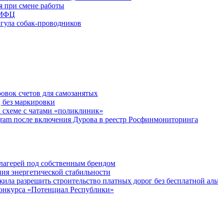
я при смене работы
 МФЦ
ыгула собак-проводников
овок счетов для самозанятых
 без маркировки
 схеме с чатами «поликлиник»
egram после включения Дурова в реестр Росфинмониторинга
х лагерей под собственным брендом
ния энергетической стабильности
ла разрешить строительство платных дорог без бесплатной ал
онкурса «Потенциал Республики»