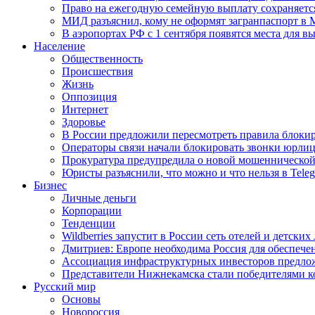
Право на ежегодную семейную выплату сохраняетс
МИД разъяснил, кому не оформят загранпаспорт в
В аэропортах РФ с 1 сентября появятся места для в
Население
Общественность
Происшествия
Жизнь
Оппозиция
Интернет
Здоровье
В России предложили пересмотреть правила блокир
Операторы связи начали блокировать звонки юрлиц
Прокуратура предупредила о новой мошеннической
Юристы разъяснили, что можно и что нельзя в Tel
Бизнес
Личные деньги
Корпорации
Тенденции
Wildberries запустит в России сеть отелей и детски
Дмитриев: Европе необходима Россия для обеспече
Ассоциация инфраструктурных инвесторов предложи
Представители Нижнекамска стали победителями к
Русский мир
Основы
Новороссия