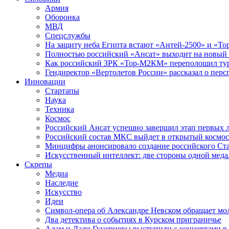
Армия
Оборонка
МВД
Спецслужбы
На защиту неба Египта встают «Антей-2500» и «То
Полностью российский «Ансат» выходит на новый 
Как российский ЗРК «Тор-М2КМ» переполошил ту
Гендиректор «Вертолетов России» рассказал о пер
Инновации
Стартапы
Наука
Техника
Космос
Российский Ансат успешно завершил этап первых 
Российский состав МКС выйдет в открытый космос
Минцифры анонсировало создание российского Ст
Искусственный интеллект: две стороны одной меда
Скрепы
Медиа
Наследие
Искусство
Идеи
Символ-опера об Александре Невском обращает мол
Два детектива о событиях в Курском приграничье
Адам и Дали Гуцериевы выступили с концертами в