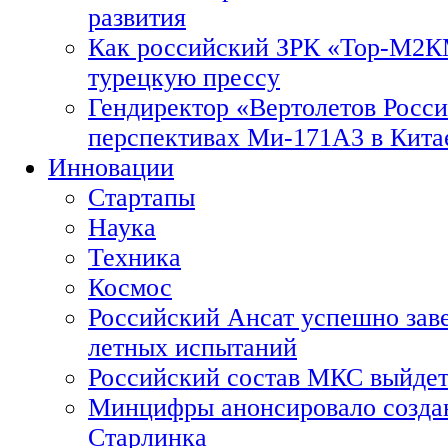
развития
Как российский ЗРК «Тор-М2
турецкую прессу
Гендиректор «Вертолетов Росси
перспективах Ми-171А3 в Кита
Инновации
Стартапы
Наука
Техника
Космос
Российский Ансат успешно зав
летных испытаний
Российский состав МКС выйдет
Минцифры анонсировало созда
Старлинка