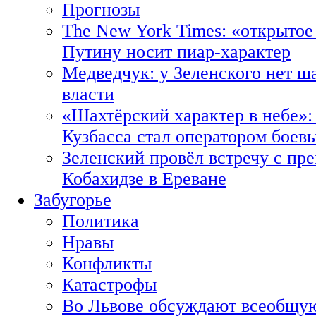
Прогнозы
The New York Times: «открытое
Путину носит пиар-характер
Медведчук: у Зеленского нет ш
власти
«Шахтёрский характер в небе»:
Кузбасса стал оператором боев
Зеленский провёл встречу с пр
Кобахидзе в Ереване
Забугорье
Политика
Нравы
Конфликты
Катастрофы
Во Львове обсуждают всеобщую