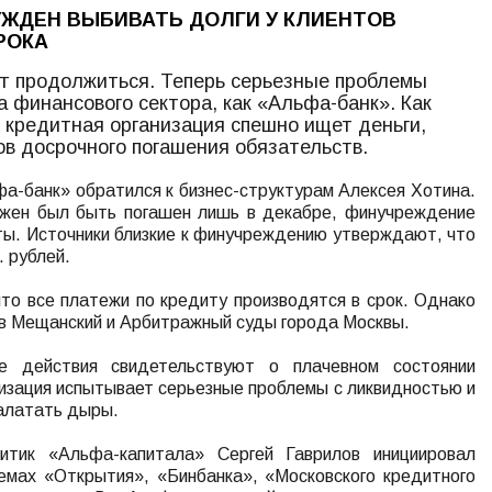
УЖДЕН ВЫБИВАТЬ ДОЛГИ У КЛИЕНТОВ
РОКА
ет продолжиться. Теперь серьезные проблемы
а финансового сектора, как «Альфа-банк». Как
 кредитная организация спешно ищет деньги,
ов досрочного погашения обязательств.
а-банк» обратился к бизнес-структурам Алексея Хотина.
лжен был быть погашен лишь в декабре, финучреждение
ы. Источники близкие к финучреждению утверждают, что
. рублей.
то все платежи по кредиту производятся в срок. Однако
в Мещанский и Арбитражный суды города Москвы.
е действия свидетельствуют о плачевном состоянии
изация испытывает серьезные проблемы с ликвидностью и
алатать дыры.
литик «Альфа-капитала» Сергей Гаврилов инициировал
емах «Открытия», «Бинбанка», «Московского кредитного