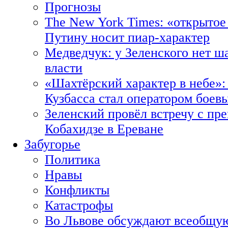
Прогнозы
The New York Times: «открытое
Путину носит пиар-характер
Медведчук: у Зеленского нет ш
власти
«Шахтёрский характер в небе»:
Кузбасса стал оператором боев
Зеленский провёл встречу с пр
Кобахидзе в Ереване
Забугорье
Политика
Нравы
Конфликты
Катастрофы
Во Львове обсуждают всеобщую