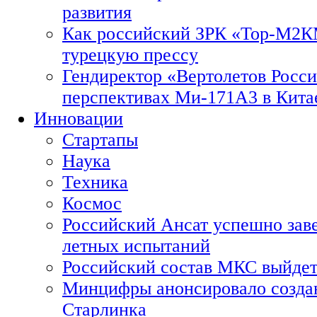
развития
Как российский ЗРК «Тор-М2
турецкую прессу
Гендиректор «Вертолетов Росси
перспективах Ми-171А3 в Кита
Инновации
Стартапы
Наука
Техника
Космос
Российский Ансат успешно зав
летных испытаний
Российский состав МКС выйдет
Минцифры анонсировало созда
Старлинка