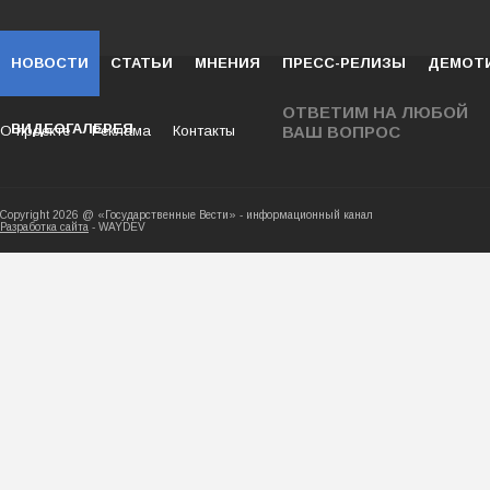
НОВОСТИ
СТАТЬИ
МНЕНИЯ
ПРЕСС-РЕЛИЗЫ
ДЕМОТ
ОТВЕТИМ НА ЛЮБОЙ
ВИДЕОГАЛЕРЕЯ
О проекте
Реклама
Контакты
ВАШ ВОПРОС
Copyright 2026 @ «Государственные Вести» - ин
Разработка сайта
- WAYDEV