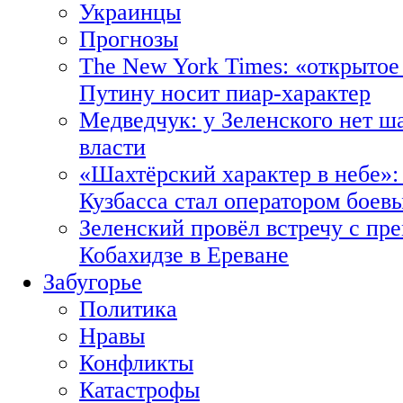
Украинцы
Прогнозы
The New York Times: «открытое
Путину носит пиар-характер
Медведчук: у Зеленского нет ш
власти
«Шахтёрский характер в небе»:
Кузбасса стал оператором боев
Зеленский провёл встречу с пр
Кобахидзе в Ереване
Забугорье
Политика
Нравы
Конфликты
Катастрофы