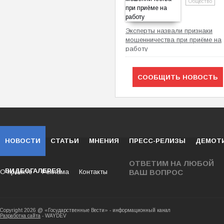
Общество
Эксперты назвали признаки
мошенничества при приёме на
работу
СООБЩИТЬ НОВОСТЬ
НОВОСТИ
СТАТЬИ
МНЕНИЯ
ПРЕСС-РЕЛИЗЫ
ДЕМОТ
ОТВЕТИМ НА ЛЮБОЙ
ВИДЕОГАЛЕРЕЯ
О проекте
Реклама
Контакты
ВАШ ВОПРОС
Copyright 2026 @ «Государственные Вести» - ин
Разработка сайта
- WAYDEV