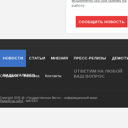
мошенничества при приёме на
работу
СООБЩИТЬ НОВОСТЬ
НОВОСТИ
СТАТЬИ
МНЕНИЯ
ПРЕСС-РЕЛИЗЫ
ДЕМОТ
ОТВЕТИМ НА ЛЮБОЙ
ВИДЕОГАЛЕРЕЯ
О проекте
Реклама
Контакты
ВАШ ВОПРОС
Copyright 2026 @ «Государственные Вести» - ин
Разработка сайта
- WAYDEV