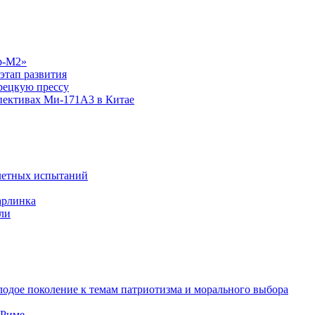
р-М2»
этап развития
рецкую прессу
спективах Ми-171А3 в Китае
летных испытаний
арлинка
ли
одое поколение к темам патриотизма и морального выбора
 Риме