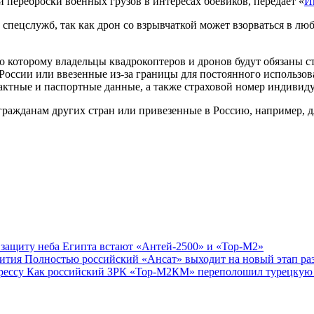
 переброски военных грузов в интересах боевиков, передает «
И
спецслужб, так как дрон со взрывчаткой может взорваться в люб
сно которому владельцы квадрокоптеров и дронов будут обязаны 
России или ввезенные из-за границы для постоянного использов
актные и паспортные данные, а также страховой номер индивиду
гражданам других стран или привезенные в Россию, например, д
 защиту неба Египта встают «Антей-2500» и «Тор-М2»
Полностью российский «Ансат» выходит на новый этап ра
Как российский ЗРК «Тор-М2КМ» переполошил турецкую 