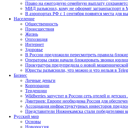
Право на ежегодную семейную выплату сохраняетс
МИД разъяснил, кому не оформят загранпаспорт в
В аэропортах РФ с 1 сентября появятся места для в
Население
Общественность
Происшествия
Жизнь
Оппозиция
Интернет
Здоровье
В России предложили пересмотреть правила блокир
Операторы связи начали блокировать звонки юрлиц
Прокуратура предупредила о новой мошеннической
Юристы разъяснили, что можно и что нельзя в Tel
Бизнес
Личные деньги
Корпорации
Тенденции
Wildberries запустит в России сеть отелей и детски
Дмитриев: Европе необходима Россия для обеспече
Ассоциация инфраструктурных инвесторов предложи
Представители Нижнекамска стали победителями к
Русский мир
Основы
Новороссия