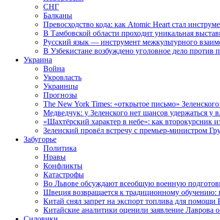
СНГ
Балканы
Превосходство кода: как Atomic Heart стал инструм
В Тамбовской области проходит уникальная выстав
Русский язык — инструмент межкультурного взаимо
В Узбекистане возбуждено уголовное дело против 
Украина
Война
Укровласть
Украинцы
Прогнозы
The New York Times: «открытое письмо» Зеленского
Медведчук: у Зеленского нет шансов удержаться у в
«Шахтёрский характер в небе»: как второкурсник и
Зеленский провёл встречу с премьер-министром Гр
Забугорье
Политика
Нравы
Конфликты
Катастрофы
Во Львове обсуждают всеобщую военную подготов
Швеция возвращается к традиционному обучению: 
Китай снял запрет на экспорт топлива для помощи 
Китайские аналитики оценили заявление Лаврова о
Силовики