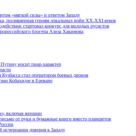
ентом «мягкой силы» и ответом Западу
ка, посвященная героям локальных войн XX-XXI веков
действия: стартовал конкурс для молодых русистов
пророссийского блогера Азиза Хакимова
 Путину носит пиар-характер
ласти
з Кузбасса стал оператором боевых дронов
узии Кобахидзе в Ереване
ку, включая женщин
письмо от руки и бумажные книги вместо планшетов
России
б исчерпании доверия к Западу