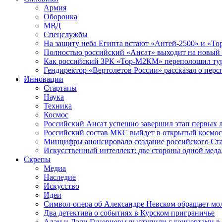
Армия
Оборонка
МВД
Спецслужбы
На защиту неба Египта встают «Антей-2500» и «То
Полностью российский «Ансат» выходит на новый 
Как российский ЗРК «Тор-М2КМ» переполошил ту
Гендиректор «Вертолетов России» рассказал о пер
Инновации
Стартапы
Наука
Техника
Космос
Российский Ансат успешно завершил этап первых 
Российский состав МКС выйдет в открытый космос
Минцифры анонсировало создание российского Ст
Искусственный интеллект: две стороны одной меда
Скрепы
Медиа
Наследие
Искусство
Идеи
Символ-опера об Александре Невском обращает мол
Два детектива о событиях в Курском приграничье
Адам и Дали Гуцериевы выступили с концертами в