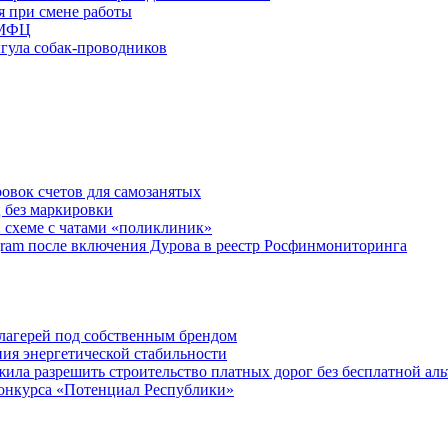
я при смене работы
 МФЦ
ыгула собак-проводников
овок счетов для самозанятых
 без маркировки
 схеме с чатами «поликлиник»
egram после включения Дурова в реестр Росфинмониторинга
х лагерей под собственным брендом
ния энергетической стабильности
ла разрешить строительство платных дорог без бесплатной ал
онкурса «Потенциал Республики»