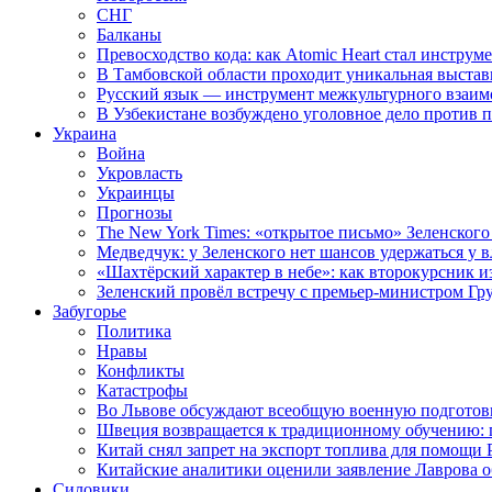
СНГ
Балканы
Превосходство кода: как Atomic Heart стал инструм
В Тамбовской области проходит уникальная выстав
Русский язык — инструмент межкультурного взаимо
В Узбекистане возбуждено уголовное дело против 
Украина
Война
Укровласть
Украинцы
Прогнозы
The New York Times: «открытое письмо» Зеленского
Медведчук: у Зеленского нет шансов удержаться у в
«Шахтёрский характер в небе»: как второкурсник и
Зеленский провёл встречу с премьер-министром Гр
Забугорье
Политика
Нравы
Конфликты
Катастрофы
Во Львове обсуждают всеобщую военную подготов
Швеция возвращается к традиционному обучению: 
Китай снял запрет на экспорт топлива для помощи 
Китайские аналитики оценили заявление Лаврова о
Силовики