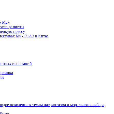
р-М2»
этап развития
рецкую прессу
спективах Ми-171А3 в Китае
летных испытаний
арлинка
ли
одое поколение к темам патриотизма и морального выбора
 Риме