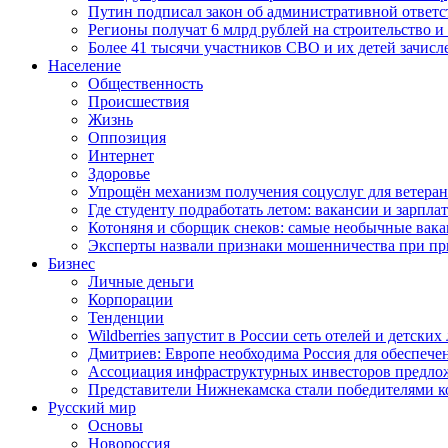
Путин подписал закон об административной ответ
Регионы получат 6 млрд рублей на строительство 
Более 41 тысячи участников СВО и их детей зачисл
Население
Общественность
Происшествия
Жизнь
Оппозиция
Интернет
Здоровье
Упрощён механизм получения соцуслуг для ветера
Где студенту подработать летом: вакансии и зарпла
Котоняня и сборщик снеков: самые необычные вакан
Эксперты назвали признаки мошенничества при пр
Бизнес
Личные деньги
Корпорации
Тенденции
Wildberries запустит в России сеть отелей и детски
Дмитриев: Европе необходима Россия для обеспече
Ассоциация инфраструктурных инвесторов предложи
Представители Нижнекамска стали победителями к
Русский мир
Основы
Новороссия