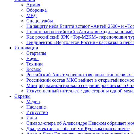
Армия
Оборонка
МВД
Спецслужбы
На защиту неба Египта встают «Антей-2500» и «То
Полностью российский «Ансат» выходит на новый 
Как российский ЗРК «Тор-М2КМ» переполошил ту
Гендиректор «Вертолетов России» рассказал о пер
Инновации
Стартапы
Наука
Техника
Космос
Российский Ансат успешно завершил этап первых 
Российский состав МКС выйдет в открытый космос
Минцифры анонсировало создание российского Ст
Искусственный интеллект: две стороны одной меда
Скрепы
Медиа
Наследие
Искусство
Идеи
Символ-опера об Александре Невском обращает мол
Два детектива о событиях в Курском приграничье
Адам и Дали Гуцериевы выступили с концертами в