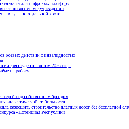
ственности для цифровых платформ
и восстановление медучреждений
ены в вузы по отдельной квоте
нов боевых действий с инвалидностью
ты
сии для студентов летом 2026 года
иёме на работу
х лагерей под собственным брендом
ния энергетической стабильности
ла разрешить строительство платных дорог без бесплатной ал
онкурса «Потенциал Республики»