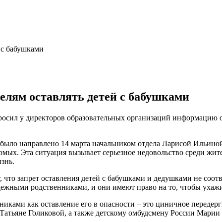
елям оставлять детей с бабушками
росил у директоров образовательных организаций информацию о
было направлено 14 марта начальником отдела Ларисой Ильиной,
омых. Эта ситуация вызывает серьезное недовольство среди жит
знь.
, что запрет оставления детей с бабушками и дедушками не соот
ежными родственниками, и они имеют право на то, чтобы ухажи
иками как оставление его в опасности – это циничное передерги
 Татьяне Голиковой, а также детскому омбудсмену России Марии