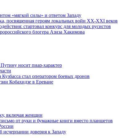
ентом «мягкой силы» и ответом Западу
ка, посвященная героям локальных войн XX-XXI веков
действия: стартовал конкурс для молодых русистов
пророссийского блогера Азиза Хакимова
 Путину носит пиар-характер
ласти
з Кузбасса стал оператором боевых дронов
узии Кобахидзе в Ереване
ку, включая женщин
письмо от руки и бумажные книги вместо планшетов
России
б исчерпании доверия к Западу